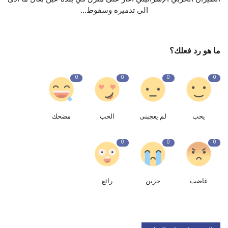
الى تدميره وسقوط...
ما هو رد فعلك؟
0
0
0
0
يحب
لم يعجبنى
الحب
مضحك
0
0
0
غاضب
حزين
رائع