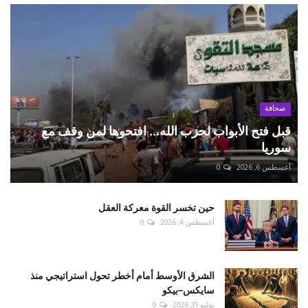
صحافة
قبل فتح الأبواب لحزب الله... افتحوها لمن وقف مع
سوريا
أغسطس 6, 2026
0
حين تخسر القوة معركة العقل
أغسطس 4, 2026
0
الشرق الأوسط أمام أخطر تحول استراتيجي منذ
سايكس–بيكو
يوليو 31, 2026
0