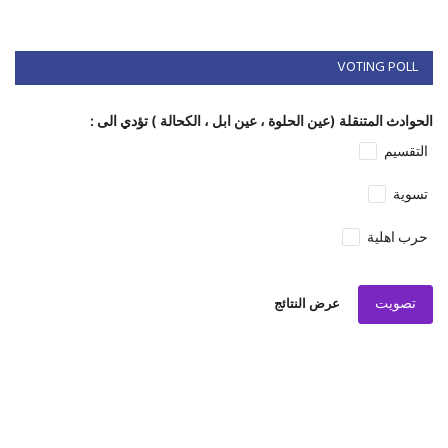
VOTING POLL
الحوادث المتنقلة (عين الحلوة ، عين ابل ، الكحالة ) تؤدي الى :
التقسيم
تسوية
حرب اهلية
تصويت
عرض النتائج