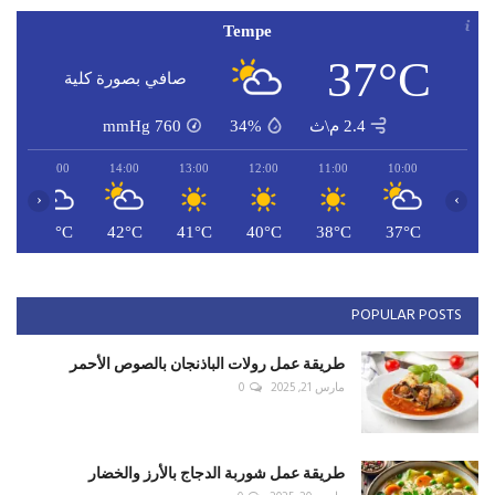
Tempe
37°C
صافي بصورة كلية
2.4 م\ث
34%
760
mmHg
15:00
14:00
13:00
12:00
11:00
10:00
‹
›
C
42°C
42°C
41°C
40°C
38°C
37°C
POPULAR POSTS
طريقة عمل رولات الباذنجان بالصوص الأحمر
مارس 21, 2025
0
طريقة عمل شوربة الدجاج بالأرز والخضار