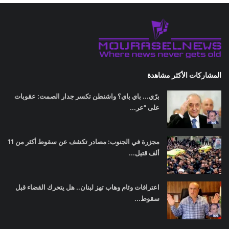
المشاركات الأكثر مشاهدة
برّي... باي باي؟ واشنطن تكسر جدار الصمت: عقوبات
على "عر...
مجزرة في الجنوب: مصادر تكشف عن سقوط أكثر من 11
ألف قتيل...
اعترافات وئام وهاب تهز لبنان.. هل يتحرك القضاء قبل
سقوط...