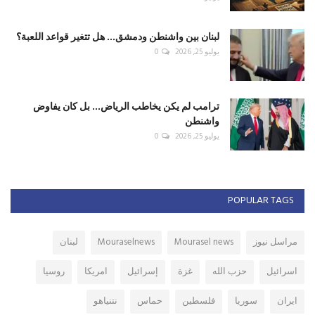
لبنان بين واشنطن ودمشق... هل تتغير قواعد اللعبة؟
يوليو 25, 2026
0
ترامب لم يكن يخاطب الرياض... بل كان يفاوض
واشنطن
يوليو 25, 2026
0
POPULAR TAGS
مراسل نيوز
Mourasel news
Mouraselnews
لبنان
اسرائيل
حزب الله
غزة
إسرائيل
امريكا
روسيا
ايران
سوريا
فلسطين
حماس
نتنياهو