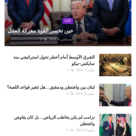
كتّابنا
حين تخسر القوة معركة العقل
أغسطس 4, 2026
0
الشرق الأوسط أمام أخطر تحول استراتيجي منذ
سايكس–بيكو
يوليو 31, 2026
0
لبنان بين واشنطن ودمشق... هل تتغير قواعد اللعبة؟
يوليو 25, 2026
0
ترامب لم يكن يخاطب الرياض... بل كان يفاوض
واشنطن
يوليو 25, 2026
0