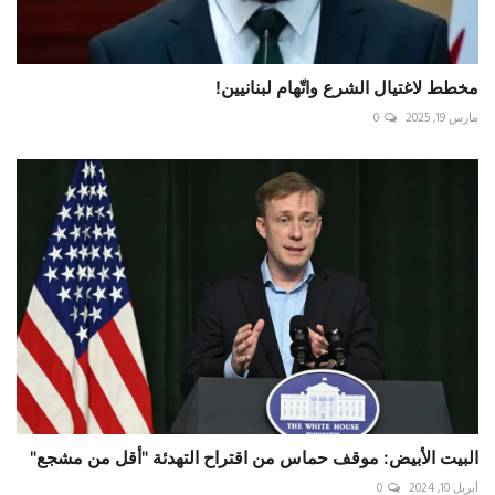
مخطط لاغتيال الشرع واتّهام لبنانيين!
مارس 19, 2025
0
البيت الأبيض: موقف حماس من اقتراح التهدئة "أقل من مشجع"
أبريل 10, 2024
0