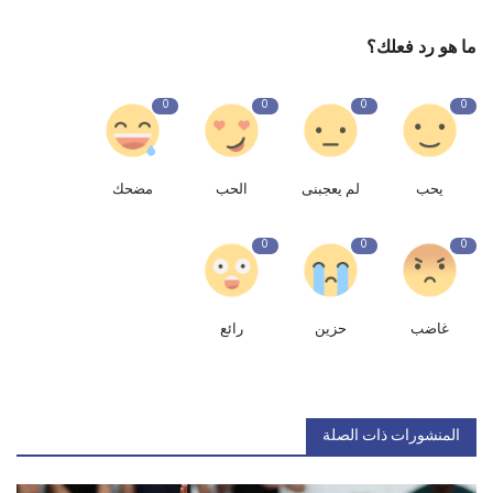
ما هو رد فعلك؟
0
0
0
0
يحب
لم يعجبنى
الحب
مضحك
0
0
0
غاضب
حزين
رائع
المنشورات ذات الصلة