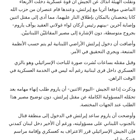
ونقلت الهيئة آنذاك عن الجيش أن قوة عسكرية دخلت الأربعاء
الماضي موقعا أثريا مع إيرلتش، وعندها قام عنصران من حزب الله
كانا يتحصنان بالمكان بإطلاق النار عليهما، مما أدى إلى مقتل اثنين
وإصابة آخرين -بينهم رئيس أركان لواء غولاني العقيد يوآف ياروم-
بجروح متوسطة، دون الإشارة إلى مصير المقاتليْن اللبنانييْن.
وأضافت أن دخول إيرلتش الأراضي اللبنانية لم يتم حسب الأنظمة
المتبعة، ويجري التحقيق في الأمر.
وقبل مقتله بساعات نُشرت صورة للباحث الإسرائيلي وهو بالزي
العسكري داخل قرى لبنانية رغم أنه ليس في الخدمة العسكرية في
الوقت الراهن.
وذكرت إذاعة الجيش -اليوم الاثنين- أن ياروم طلب إنهاء مهامه بعد
تحمّله المسؤولية الكاملة عن مقتل إيرلتش، دون توضيح مصير هذا
الطلب عند الجهات المختصة.
وأوضحت أن ياروم ساعد إيرلتش في الدخول إلى منطقة قتال
بالجنوب اللبناني على مسؤوليته، ورغم أن الأخير دخل لبنان كمدني
فإن الجيش الإسرائيلي قرر الاعتراف به كعسكري وإقامة مراسم
عسكرية له.