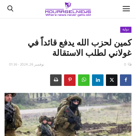
دولية
كمين لحزب الله يدفع قائداً في
الأخبار
غولاني لطلب الاستقالة
كتّابنا
0
نوفمبر 26, 2024 - 01:36
السعودية
اقتصاد
علوم وتكنولوجيا
رياضة
فيديو