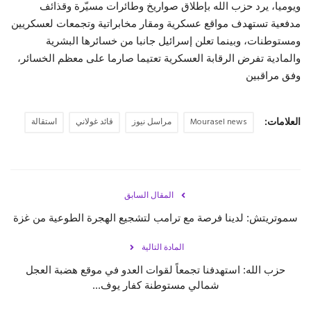
ويوميا، يرد حزب الله بإطلاق صواريخ وطائرات مسيّرة وقذائف
مدفعية تستهدف مواقع عسكرية ومقار مخابراتية وتجمعات لعسكريين
ومستوطنات، وبينما تعلن إسرائيل جانبا من خسائرها البشرية
والمادية تفرض الرقابة العسكرية تعتيما صارما على معظم الخسائر،
وفق مراقبين
العلامات:
Mourasel news
مراسل نيوز
قائد غولاني
استقالة
المقال السابق
سموتريتش: لدينا فرصة مع ترامب لتشجيع الهجرة الطوعية من غزة
المادة التالية
‏حزب الله: استهدفنا تجمعاً لقوات العدو في موقع هضبة العجل
شمالي مستوطنة كفار يوف...