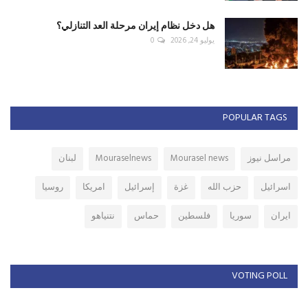
هل دخل نظام إيران مرحلة العد التنازلي؟
يوليو 24, 2026
0
POPULAR TAGS
مراسل نيوز
Mourasel news
Mouraselnews
لبنان
اسرائيل
حزب الله
غزة
إسرائيل
امريكا
روسيا
ايران
سوريا
فلسطين
حماس
نتنياهو
VOTING POLL