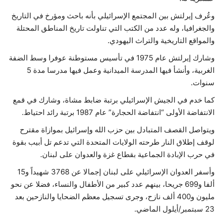
وعُرف إيرلتش بين المجتمع الإسرائيلي بأنه باحث ومؤرخ في التاريخ
والجغرافيا، وله عدد من الكتب التي تناولت تاريخ المناطق المحتلة
والمواقع التاريخية والتراث اليهودي.
وشارك إيرلتش عام 1975 في تأسيس مستوطنة عوفرا وسط الضفة
الغربية، وأنشأ فيها المدرسة الميدانية وعمل فيها مدرسا مدة 5
سنوات.
كما خدم في الجيش الإسرائيلي برتبة ضابط مشاة، وشارك في قمع
الانتفاضة الأولى “انتفاضة الحجارة” عام 1987 برتبة رائد احتياط.
ويتواصل القصف المتبادل بين حزب الله وإسرائيل بموازاة مقترح
لوقف إطلاق النار طرحته الولايات المتحدة التي تدعم تل أبيب بقوة
في حرب الإبادة الجماعية بقطاع غزة والعدوان على لبنان.
وأسفر العدوان الإسرائيلي على لبنان إجمالا عن 3768 شهيداً و15
ألفا و699 جريحا، بينهم عدد كبير من الأطفال والنساء، فضلا عن نحو
مليون و400 ألف نازح، وجرى تسجيل معظم الضحايا والنازحين بعد
23 سبتمبر/أيلول الماضي.