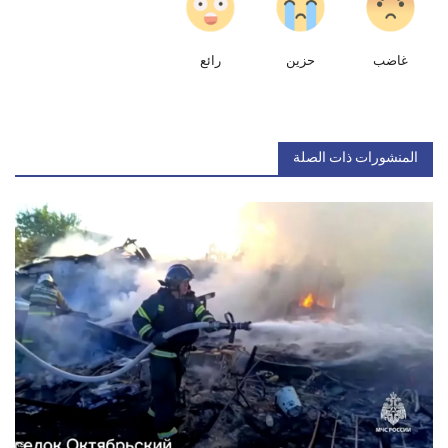
غاضب
حزين
رائع
المنشورات ذات الصلة