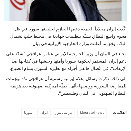
حياة
أكّدت إيران مجدّداً الجمعة دعمها الحازم لحليفتها سوريا في ظل
هجوم واسع النطاق تشنّه تنظيمات جهادية في محيط حلب بشمال
البلاد، وفق ما أعلنت وزارة الخارجية الإيرانية في بيان.
وجاء في البيان أن وزير الخارجية الإيراني عباس عراقجي "شدّد على
دعم إيران المستمر لحكومة سوريا وأمتها وجيشها في كفاحها ضد
الإرهاب"، في اتّصال هاتفي أجراه مع نظيره السوري بسام الصباغ.
إلى ذلك، ذكرت وسائل إعلام إيرانية رسمية أن عراقجي ندّد بهجمات
للمعارضة السورية ووصفها بأنّها "خطّة أميركية صهيونية بعد هزيمة
النظام الصهيوني في لبنان وفلسطين".
العلامات:
Mourasel news
مراسل نيوز
ايران
سوريا