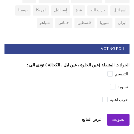
اسرائيل
حزب الله
غزة
إسرائيل
امريكا
روسيا
ايران
سوريا
فلسطين
حماس
نتنياهو
VOTING POLL
الحوادث المتنقلة (عين الحلوة ، عين ابل ، الكحالة ) تؤدي الى :
التقسيم
تسوية
حرب اهلية
تصويت
عرض النتائج