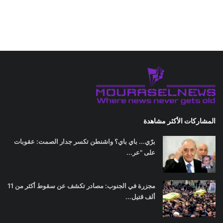
المشاركات الأكثر مشاهدة
برّي... باي باي؟ واشنطن تكسر جدار الصمت: عقوبات
على "عر...
مجزرة في الجنوب: مصادر تكشف عن سقوط أكثر من 11
ألف قتيل...