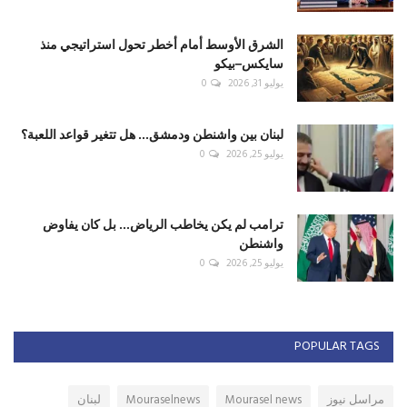
الشرق الأوسط أمام أخطر تحول استراتيجي منذ
سايكس–بيكو
يوليو 31, 2026
0
لبنان بين واشنطن ودمشق... هل تتغير قواعد اللعبة؟
يوليو 25, 2026
0
ترامب لم يكن يخاطب الرياض... بل كان يفاوض
واشنطن
يوليو 25, 2026
0
POPULAR TAGS
مراسل نيوز
Mourasel news
Mouraselnews
لبنان