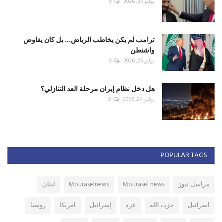
يوليو 25, 2026
0
ترامب لم يكن يخاطب الرياض... بل كان يفاوض
واشنطن
يوليو 25, 2026
0
هل دخل نظام إيران مرحلة العد التنازلي؟
يوليو 24, 2026
0
POPULAR TAGS
مراسل نيوز
Mourasel news
Mouraselnews
لبنان
اسرائيل
حزب الله
غزة
إسرائيل
امريكا
روسيا