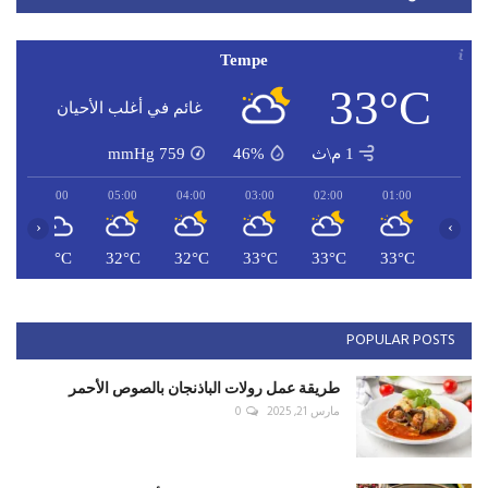
Tempe
33°C
غائم في أغلب الأحيان
1 م\ث
46%
759
mmHg
06:00
05:00
04:00
03:00
02:00
01:00
‹
›
C
31°C
32°C
32°C
33°C
33°C
33°C
POPULAR POSTS
طريقة عمل رولات الباذنجان بالصوص الأحمر
مارس 21, 2025
0