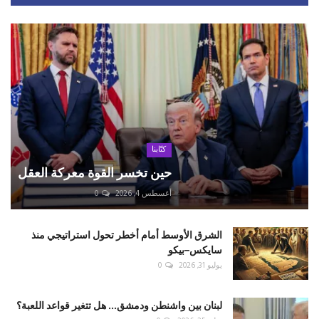
كتّابنا
حين تخسر القوة معركة العقل
أغسطس 4, 2026
0
الشرق الأوسط أمام أخطر تحول استراتيجي منذ
سايكس–بيكو
يوليو 31, 2026
0
لبنان بين واشنطن ودمشق... هل تتغير قواعد اللعبة؟