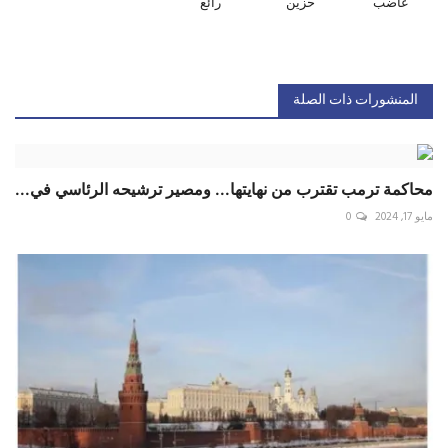
غاضب
حزين
رائع
المنشورات ذات الصلة
محاكمة ترمب تقترب من نهايتها... ومصير ترشيحه الرئاسي في...
مايو 17, 2024
0