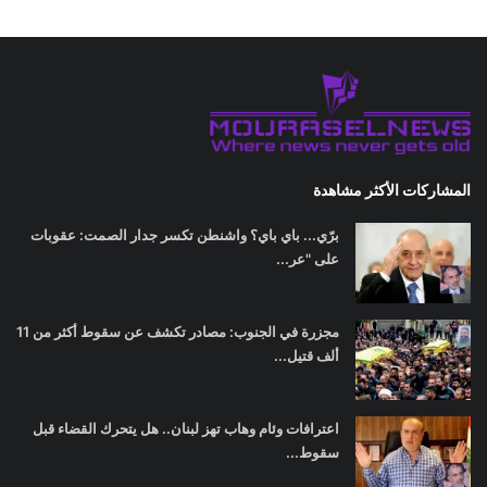
المشاركات الأكثر مشاهدة
برّي... باي باي؟ واشنطن تكسر جدار الصمت: عقوبات
على "عر...
مجزرة في الجنوب: مصادر تكشف عن سقوط أكثر من 11
ألف قتيل...
اعترافات وئام وهاب تهز لبنان.. هل يتحرك القضاء قبل
سقوط...