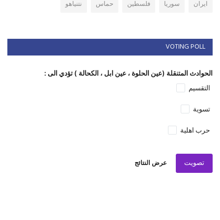
ايران
سوريا
فلسطين
حماس
نتنياهو
VOTING POLL
الحوادث المتنقلة (عين الحلوة ، عين ابل ، الكحالة ) تؤدي الى :
التقسيم
تسوية
حرب اهلية
تصويت
عرض النتائج