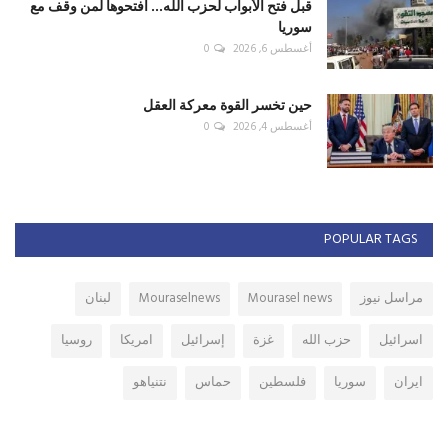
قبل فتح الأبواب لحزب الله... افتحوها لمن وقف مع
سوريا
أغسطس 6, 2026
0
حين تخسر القوة معركة العقل
أغسطس 4, 2026
0
POPULAR TAGS
مراسل نيوز
Mourasel news
Mouraselnews
لبنان
اسرائيل
حزب الله
غزة
إسرائيل
امريكا
روسيا
ايران
سوريا
فلسطين
حماس
نتنياهو