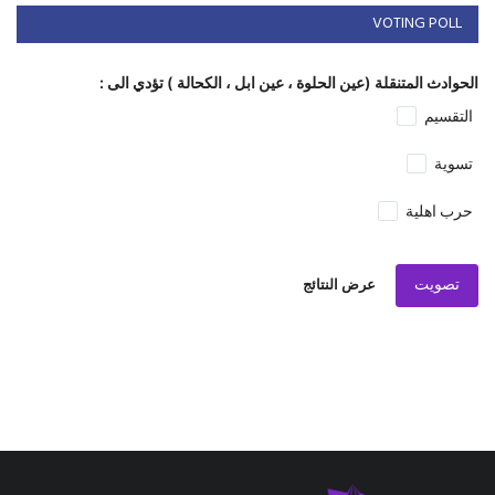
VOTING POLL
الحوادث المتنقلة (عين الحلوة ، عين ابل ، الكحالة ) تؤدي الى :
التقسيم
تسوية
حرب اهلية
تصويت
عرض النتائج