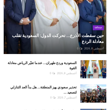
صحافة
حين سقطت الأذرع... تحركت الدول: السعودية تقلب
معادلة الردع
أغسطس 8, 2026
0
السعودية وردع طهران... عندما تغيّر الرياض معادلة
القوة
أغسطس 8, 2026
0
تحذير سعودي يهز المنطقة... هل بدأ العد التنازلي
لتصعيد ...
أغسطس 7, 2026
0