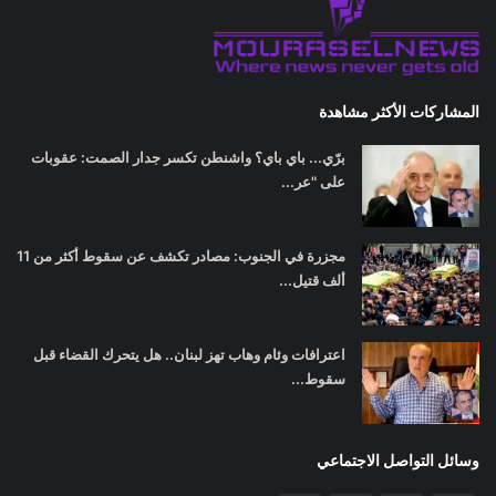
المشاركات الأكثر مشاهدة
برّي... باي باي؟ واشنطن تكسر جدار الصمت: عقوبات
على "عر...
مجزرة في الجنوب: مصادر تكشف عن سقوط أكثر من 11
ألف قتيل...
اعترافات وئام وهاب تهز لبنان.. هل يتحرك القضاء قبل
سقوط...
وسائل التواصل الاجتماعي