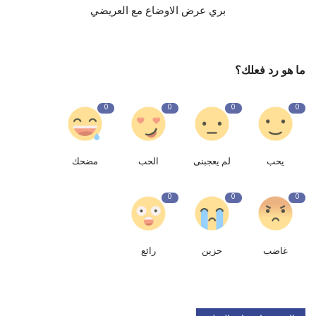
بري عرض الاوضاع مع العريضي
ما هو رد فعلك؟
0
0
0
0
يحب
لم يعجبنى
الحب
مضحك
0
0
0
غاضب
حزين
رائع