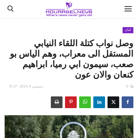
لبنان
وصل نواب كتلة اللقاء النيابي
الأخبار
المستقل الى معراب، وهم الياس بو
كتّابنا
صعب، سيمون ابي رميا، ابراهيم
كنعان والان عون
السعودية
0
ديسمبر 9, 2024 - 15:37
اقتصاد
علوم وتكنولوجيا
رياضة
فيديو