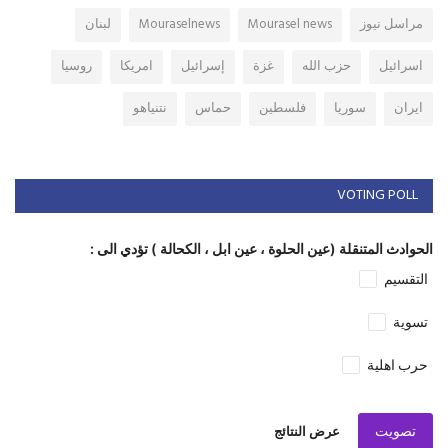
مراسل نيوز
Mourasel news
Mouraselnews
لبنان
اسرائيل
حزب الله
غزة
إسرائيل
امريكا
روسيا
ايران
سوريا
فلسطين
حماس
نتنياهو
VOTING POLL
الحوادث المتنقلة (عين الحلوة ، عين ابل ، الكحالة ) تؤدي الى :
التقسيم
تسوية
حرب اهلية
تصويت
عرض النتائج