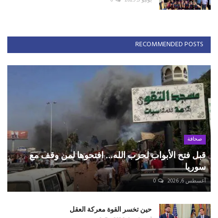
يوليو 3, 2025
0
RECOMMENDED POSTS
صحافة
قبل فتح الأبواب لحزب الله... افتحوها لمن وقف مع
سوريا
أغسطس 6, 2026
0
حين تخسر القوة معركة العقل