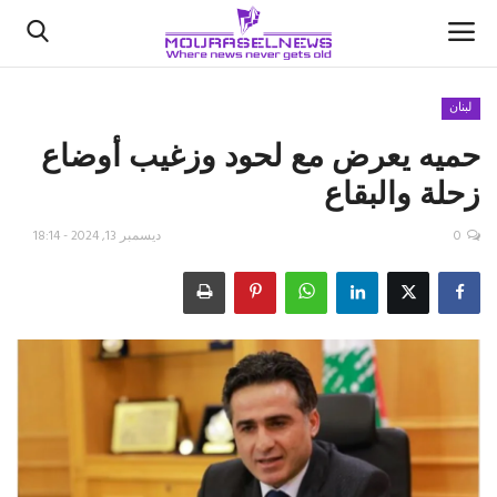
لبنان
حميه يعرض مع لحود وزغيب أوضاع
الأخبار
زحلة والبقاع
كتّابنا
0
ديسمبر 13, 2024 - 18:14
السعودية
اقتصاد
علوم وتكنولوجيا
رياضة
فيديو