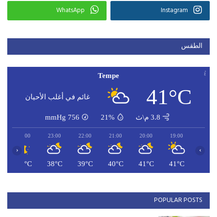
WhatsApp
Instagram
الطقس
Tempe
41°C
غائم في أغلب الأحيان
3.8 م\ث
21%
756
mmHg
00:00
23:00
22:00
21:00
20:00
19:00
‹
›
C
38°C
38°C
39°C
40°C
41°C
41°C
POPULAR POSTS