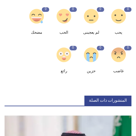
0
0
0
0
يحب
لم يعجبنى
الحب
مضحك
0
0
0
غاضب
حزين
رائع
المنشورات ذات الصلة