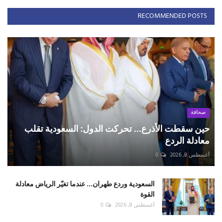
RECOMMENDED POSTS
صحافة
حين سقطت الأذرع... تحركت الدول: السعودية تقلب
معادلة الردع
أغسطس 8, 2026
0
السعودية وردع طهران... عندما تغيّر الرياض معادلة
القوة
أغسطس 8, 2026
0