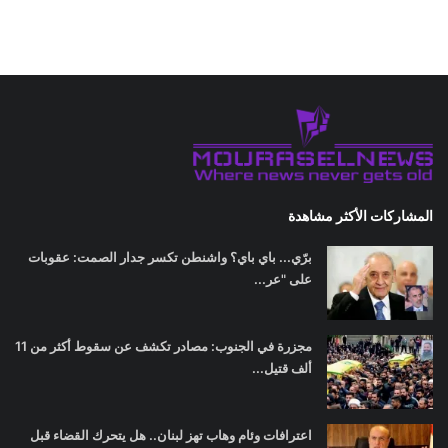
المشاركات الأكثر مشاهدة
برّي... باي باي؟ واشنطن تكسر جدار الصمت: عقوبات
على "عر...
مجزرة في الجنوب: مصادر تكشف عن سقوط أكثر من 11
ألف قتيل...
اعترافات وئام وهاب تهز لبنان.. هل يتحرك القضاء قبل