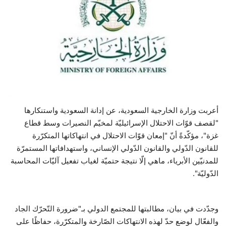
حياة
أعربت وزارة الخارجية السعودية، عن إدانة السعودية واستنكارها
"لقصف قوّات الاحتلال الإسرائيليّة لمخيّم النصيرات وسط قطاع
غزة"، مؤكّدةً أنّ "إمعان قوّات الاحتلال في انتهاكاتها المتكرّرة
للقانون الدّولي والقانون الدّولي الإنساني، واستهدافاتها المستمرّة
للمدنيّين الأبرياء، ماهي إلّا نتيجة حتميّة لغياب تفعيل آليّات المحاسبة
الدّوليّة".
وجدّدت في بيان، مطالبتها للمجتمع الدولي بـ"ضرورة التّحرّك الجاد
والفعّال لوضع حدّ لهذه الانتهاكات الصّارخة والمتكرّرة، حفاظًا على