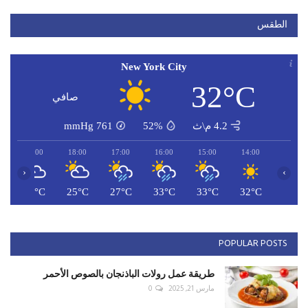
الطقس
New York City
32°C
صافي
4.2 م\ث
52%
761
mmHg
19:00
18:00
17:00
16:00
15:00
14:00
‹
›
C
26°C
25°C
27°C
33°C
33°C
32°C
POPULAR POSTS
طريقة عمل رولات الباذنجان بالصوص الأحمر
مارس 21, 2025
0