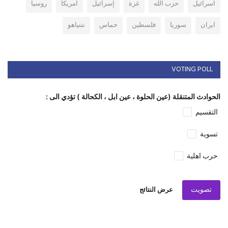
اسرائيل
حزب الله
غزة
إسرائيل
امريكا
روسيا
ايران
سوريا
فلسطين
حماس
نتنياهو
VOTING POLL
الحوادث المتنقلة (عين الحلوة ، عين ابل ، الكحالة ) تؤدي الى :
التقسيم
تسوية
حرب اهلية
تصويت
عرض النتائج