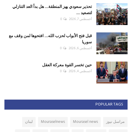
تحذير سعودي يهز المنطقة... هل بدأ العد التنازلي
لتصعيد ...
أغسطس 7, 2026
0
قبل فتح الأبواب لحزب الله... افتحوها لمن وقف مع
سوريا
أغسطس 6, 2026
0
حين تخسر القوة معركة العقل
أغسطس 4, 2026
0
POPULAR TAGS
مراسل نيوز
Mourasel news
Mouraselnews
لبنان