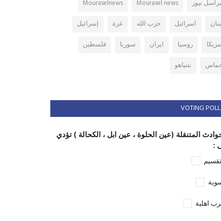
راسل نيوز
Mourasel news
Mouraselnews
بنان
اسرائيل
حزب الله
غزة
إسرائيل
مريكا
روسيا
ايران
سوريا
فلسطين
ماس
نتنياهو
VOTING POLL
وادث المتنقلة (عين الحلوة ، عين ابل ، الكحالة ) تؤدي
 :
تقسيم
وية
ب اهلية