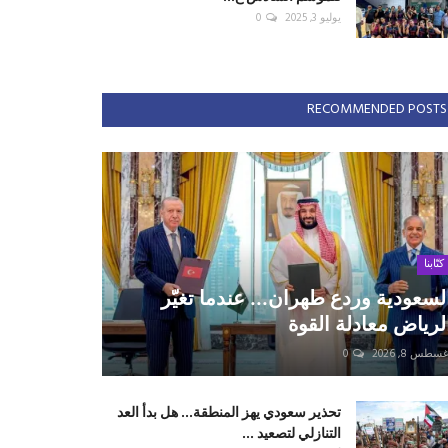
يوليو 3, 2025
0
RECOMMENDED POSTS
كتّابنا
لسعودية وردع طهران... عندما تغيّر
لرياض معادلة القوة
سطس 8, 2026
0
تحذير سعودي يهز المنطقة... هل بدأ العد
التنازلي لتصعيد ...