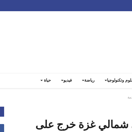
Track all markets on TradingView
لوم وتكنولوجيا
رياضة
فيديو
حياة
مة
 شمالي غزة خرج على