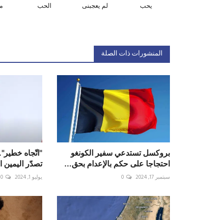
يحب
لم يعجبنى
الحب
م
المنشورات ذات الصلة
بروكسل تستدعي سفير الكونغو
"اتّجاه خطير".
احتجاجا على حكم بالإعدام بحق...
تصدّر اليمين 
سبتمبر 17, 2024
0
يوليو 1, 2024
0