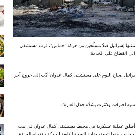
ي شنّتها إسرائيل ضدّ مسلّحين من حركة "حماس"، قرب مستشفى
لي القطاع على الخدمة.
ا إسرائيل صباح اليوم على مستشفى كمال عدوان أدّت إلى خروج آخر
سية احترقت ودُمّرت بشدّة خلال الغارة".
ّه أطلق عملية عسكرية في محيط مستشفى كمال عدوان في بيت
اس، بينما اتهمته وزارة الصحة التابعة للحركة باقتحام المرفق