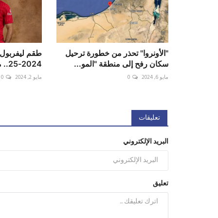
"الأونروا" تحذر من خطورة ترحيل
طقم ليفربول 
سكان رفح إلى منطقة "المو...
2024-25.. محمد صلاح باق
مايو 6, 2024
0
مايو 2, 2024
0
تعليقات
البريد الإلكتروني
تعليق