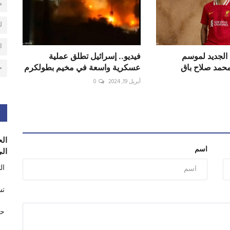
م
ل
ا
الجديد لموسم
فيديو.. إسرائيل تطلق عملية
عسكرية واسعة في مخيم بطولكرم
ح
أبريل 19, 2024
0
الح
اسم
الى
ال
تس
حر