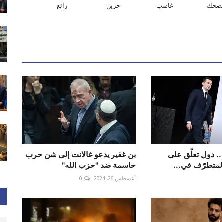
ضحك
غاضب
حزين
رائع
.. دول تعلّق على
بن غفير يدعو غالانت إلى شن حرب
المتطرّف في...
حاسمة ضد "حزب الله"
أغسطس 26, 2024
0