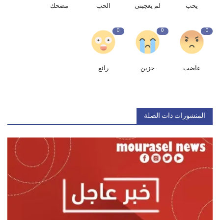
يحب
لم يعجبنى
الحب
مضحك
0
0
0
غاضب
حزين
رائع
المنشورات ذات الصلة