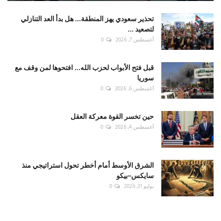
تحذير سعودي يهز المنطقة... هل بدأ العد التنازلي
لتصعيد ...
أغسطس 7, 2026
0
قبل فتح الأبواب لحزب الله... افتحوها لمن وقف مع
سوريا
أغسطس 6, 2026
0
حين تخسر القوة معركة العقل
أغسطس 4, 2026
0
الشرق الأوسط أمام أخطر تحول استراتيجي منذ
سايكس–بيكو
يوليو 31, 2026
0