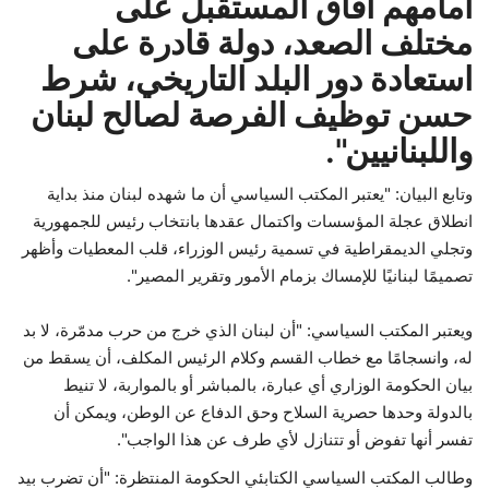
أمامهم آفاق المستقبل على
مختلف الصعد، دولة قادرة على
استعادة دور البلد التاريخي، شرط
حسن توظيف الفرصة لصالح لبنان
واللبنانيين".
وتابع البيان: "يعتبر المكتب السياسي أن ما شهده لبنان منذ بداية
انطلاق عجلة المؤسسات واكتمال عقدها بانتخاب رئيس للجمهورية
وتجلي الديمقراطية في تسمية رئيس الوزراء، قلب المعطيات وأظهر
تصميمًا لبنانيًا للإمساك بزمام الأمور وتقرير المصير".
ويعتبر المكتب السياسي: "أن لبنان الذي خرج من حرب مدمّرة، لا بد
له، وانسجامًا مع خطاب القسم وكلام الرئيس المكلف، أن يسقط من
بيان الحكومة الوزاري أي عبارة، بالمباشر أو بالمواربة، لا تنيط
بالدولة وحدها حصرية السلاح وحق الدفاع عن الوطن، ويمكن أن
تفسر أنها تفوض أو تتنازل لأي طرف عن هذا الواجب".
وطالب المكتب السياسي الكتابئي الحكومة المنتظرة: "أن تضرب بيد