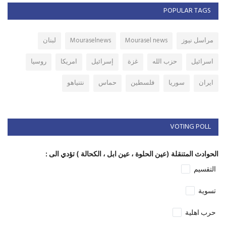
POPULAR TAGS
مراسل نيوز
Mourasel news
Mouraselnews
لبنان
اسرائيل
حزب الله
غزة
إسرائيل
امريكا
روسيا
ايران
سوريا
فلسطين
حماس
نتنياهو
VOTING POLL
الحوادث المتنقلة (عين الحلوة ، عين ابل ، الكحالة ) تؤدي الى :
التقسيم
تسوية
حرب اهلية