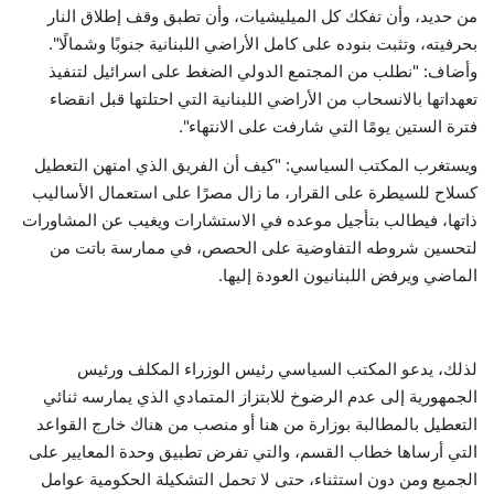
من حديد، وأن تفكك كل الميليشيات، وأن تطبق وقف إطلاق النار
بحرفيته، وتثبت بنوده على كامل الأراضي اللبنانية جنوبًا وشمالًا".
وأضاف: "نطلب من المجتمع الدولي الضغط على
اسرائيل لتنفيذ
تعهداتها بالانسحاب من الأراضي اللبنانية التي احتلتها قبل انقضاء
فترة الستين يومًا التي شارفت على الانتهاء".
ويستغرب المكتب السياسي: "كيف أن الفريق الذي امتهن التعطيل
كسلاح للسيطرة على القرار، ما زال مصرًا على استعمال الأساليب
ذاتها، فيطالب بتأجيل موعده في الاستشارات ويغيب عن المشاورات
لتحسين شروطه التفاوضية على الحصص، في ممارسة باتت من
الماضي ويرفض اللبنانيون العودة إليها.
لذلك، يدعو المكتب السياسي رئيس الوزراء المكلف ورئيس
الجمهورية إلى عدم الرضوخ للابتزاز المتمادي الذي يمارسه ثنائي
التعطيل بالمطالبة بوزارة من هنا أو منصب من هناك خارج القواعد
التي أرساها خطاب القسم، والتي تفرض تطبيق وحدة المعايير على
الجميع ومن دون استثناء، حتى لا تحمل التشكيلة الحكومية عوامل