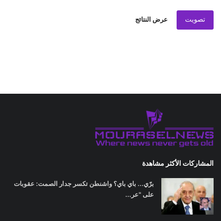
تصويت
عرض النتائج
المشاركات الأكثر مشاهدة
برّي... باي باي؟ واشنطن تكسر جدار الصمت: عقوبات
على "عر...