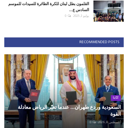
القلمون بطل لبنان للكرة الطائرة للسيدات للموسم
السادس ع...
يوليو 3, 2025
0
RECOMMENDED POSTS
كتّابنا
السعودية وردع طهران... عندما تغيّر الرياض معادلة
القوة
أغسطس 8, 2026
0