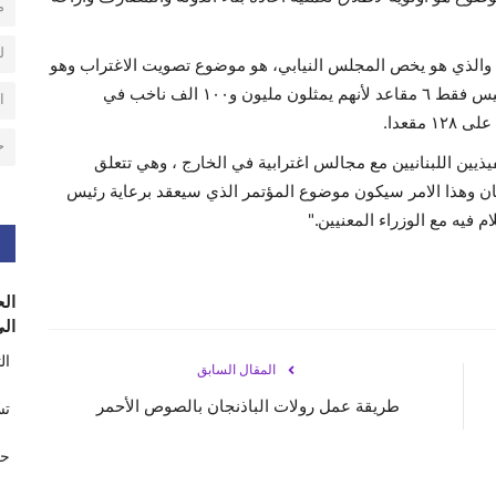
م
ل
يس والذي هو يخص المجلس النيابي، هو موضوع تصويت الاغتراب وهو
شخصيا مع تصويت المغتربين اللبنانيين على ١٢٨ مقعد وليس فقط ٦ مقاعد لأنهم يمثلون مليون و١٠٠ الف ناخب في
ا
قعدا.
ح
ذيين اللبنانيين مع مجالس اغترابية في الخارج ، وهي تتعلق
بنان وهذا الامر سيكون موضوع المؤتمر الذي سيعقد برعاية رئيس
فيه مع الوزراء المعنيين."
الح
الى
ال
المقال السابق
طريقة عمل رولات الباذنجان بالصوص الأحمر
تس
حر