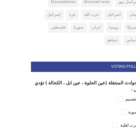
راسل نيوز
Mourasel news
Mouraselnews
بنان
اسرائيل
حزب الله
غزة
إسرائيل
مريكا
روسيا
ايران
سوريا
فلسطين
ماس
نتنياهو
VOTING POLL
وادث المتنقلة (عين الحلوة ، عين ابل ، الكحالة ) تؤدي
 :
تقسيم
وية
ب اهلية