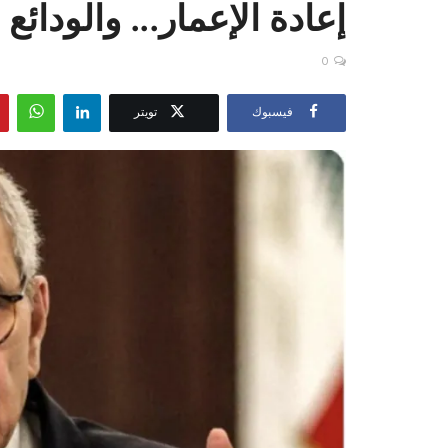
إعادة الإعمار... والودائ
0
فيسبوك
تويتر