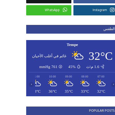
WhatsApp
Instagram
الطقس
Tempe
32°C
غائم في أغلب الأحيان
1.6 م\ث
45%
761
mmHg
13:00
12:00
11:00
10:00
09:00
08:00
07:00
‹
›
41°C
40°C
38°C
36°C
35°C
33°C
32°C
POPULAR POSTS