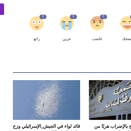
0
0
0
ضحك
غاضب
حزين
رائع
 بالإضراب هربًا من
قائد لواء في ‎الجيش_الإسرائيلي وزع