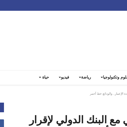
Track all markets on TradingView
لوم وتكنولوجيا
رياضة
فيديو
حياة
 الإعمار... والودائع خط أحمر
ع البنك الدولي لإقرار