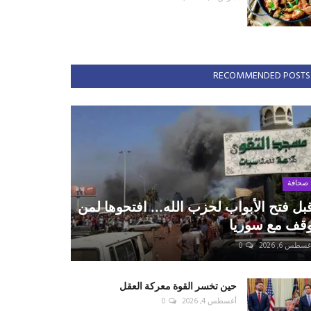
RECOMMENDED POSTS
صحافة
بل فتح الأبواب لحزب الله... افتحوها لمن
قف مع سوريا
سطس 6, 2026
0
حين تخسر القوة معركة العقل
أغسطس 4, 2026
0