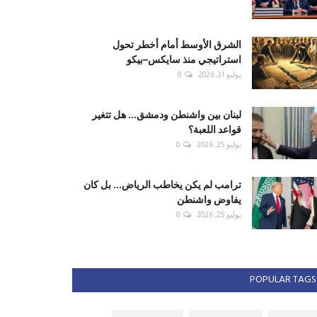
الشرق الأوسط أمام أخطر تحول
استراتيجي منذ سايكس–بيكو
يوليو 31, 2026
0
لبنان بين واشنطن ودمشق... هل تتغير
قواعد اللعبة؟
يوليو 25, 2026
0
ترامب لم يكن يخاطب الرياض... بل كان
يفاوض واشنطن
يوليو 25, 2026
0
POPULAR TAGS