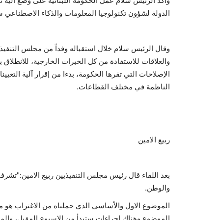
وأكد الرئيس سلام عمل الحكومة اللبنانية على وضع آلية تنف
الدولة لشؤون تكنولوجيا المعلومات والذكاء الاصطناعي ست
وقال الرئيس سلام خلال استقباله وفداً من مجلس التنفيذيي
والعلاقات للاستفادة من كل الخبرات الخارجية، للانطلاق 
الإصلاحات التي تقرها الحكومة، بدءا من إقرار آلية التعيي
الناظمة في مختلف القطاعات.
ربيع الامين
بعد اللقاء قال رئيس مجلس التنفيذيين ربيع الامين:"تشرفنا
والوطن.
الموضوع الاول والأساسي الذي حملناه من الاغتراب هو مو
الموضوع وهناك إجراءات ستبدأ من الاسبوع المقبل، والموض