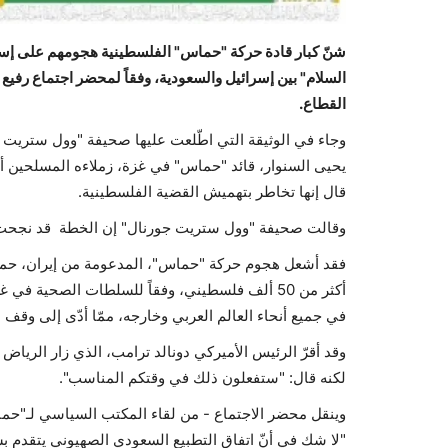
السلام" بين إسرائيل والسعودية، وفقاً لمحضر اجتماع رفي
القطاع.
يحيى السنوار، قائد "حماس" في غزة، زملاءه المسلحين أ
قال إنها تخاطر بتهميش القضية الفلسطينية.
وقالت صحيفة "وول ستريت جورنال" إن الخطة قد نجحت 
فقد أشعل هجوم حركة "حماس"، المدعومة من إيران، حمل
أكثر من 50 ألف فلسطيني، وفقاً للسلطات الصحية
في جميع أنحاء العالم العربي وخارجه، ممّا أدّى إلى وقف ا
وقد أقرّ الرئيس الأميركي دونالد ترامب، الذي زار الرياض ي
لكنه قال: "ستفعلون ذلك في وقتكم المناسب".
"لا شك في أنّ اتفاق التطبيع السعودي الصهيوني يتقدم بشك