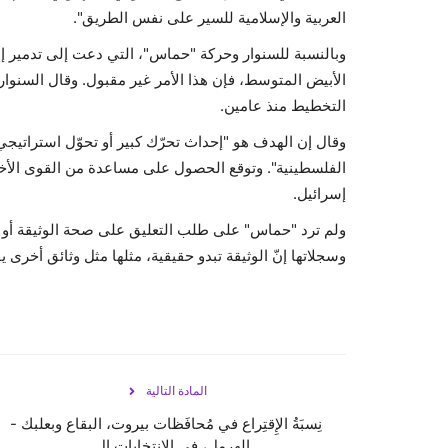
العربية والإسلامية للسير على نفس الطريق".
وبالنسبة للسنوار وحركة "حماس"، التي دعت إلى تدمير إسر
الأبيض المتوسط، فإن هذا الأمر غير مقبول. وقال السنوار
التخطيط منذ عامين.
وقال إن الهدف هو "إحداث تحرّك كبير أو تحوّل استراتيج
الفلسطينية". وتوقع الحصول على مساعدة من القوى الأخ
إسرائيل.
ولم ترد "حماس" على طلب التعليق على صحة الوثيقة أو 
وسجلاتها إنّ الوثيقة تبدو حقيقية، مثلها مثل وثائق أخرى 
المادة التالية
نِسبَةُ الإِقتِراع في مُحافَظات بيروت، البقاع وبعلبك -
الهرمل، في الإِنتخابات ال...