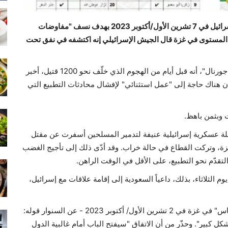
شنّ كبار قادة حركة "حماس" الفلسطينية هجومهم على إسرائيل في 7 تشرين الأول/أكتوبر 2023 بهدف نسف "مفاوضات
ع المستوى في غزة قال الجيش الإسرائيلي إنه اكتشفه في نفق تحت
وجاء في الوثيقة التي اطّلعت عليها صحيفة "وول ستريت جورنال"، أنه قبل أيام من الهجوم الذي خلّف نحو 1200 قتيل، أخبر
ن هناك حاجة إلى "عمل استثنائي" لإفشال محادثات التطبيع التي
وبثمن باهظ.
ة عسكرية إسرائيلية عنيفة لتدمير المسلحين أسفرت عن مقتل
 في غزة، وتركت القطاع في حالة خراب. وقد أدّى ذلك إلى تأجيج الغضب
لتقدّم نحو التطبيع، على الأقل في الوقت الراهن.
وم الثلاثاء، بذلك، داعياً السعودية إلى إقامة علاقات مع إسرائيل،
وينقل محضر الاجتماع - من لقاء المكتب السياسي لـ"حماس" في غزة في 2 تشرين الأول/ أكتوبر 2023 - عن السنوار قوله:
ل كبير". وحذّر من أن الاتفاق "سيفتح الباب أمام غالبية الدول