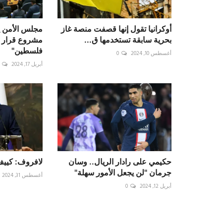
أوكرانيا تقول إنها قصفت منصة غاز
مجلس الأمن 
بحرية سابقة تستخدمها ق...
مشروع قرار 
فلسطين"
أغسطس 10, 2024
0
أبريل 17, 2024
حكيمي على رادار الريال.. وسان
لافروف: كييف
جرمان "لن يجعل الأمور سهلة"
أغسطس 31, 2024
أبريل 12, 2024
0