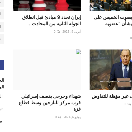
م
ل
يصوت الخميس على
إيران تحدد 9 مبادئ قبل انطلاق
بشأن "عضوية
الجولة الثانية من المحادث...
ا
أبريل 19, 2025
0
0
ح
الح
الى
 غير مؤهلة للتفاوض
شهداء وجرحى بقصف إسرائيلي
ال
قرب مركز للنازحين وسط قطاع
0
تس
غزة
يونيو 4, 2024
0
حر