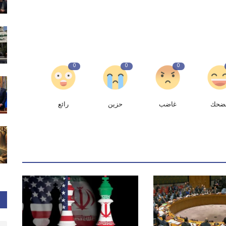
0
0
0
ضحك
غاضب
حزين
رائع