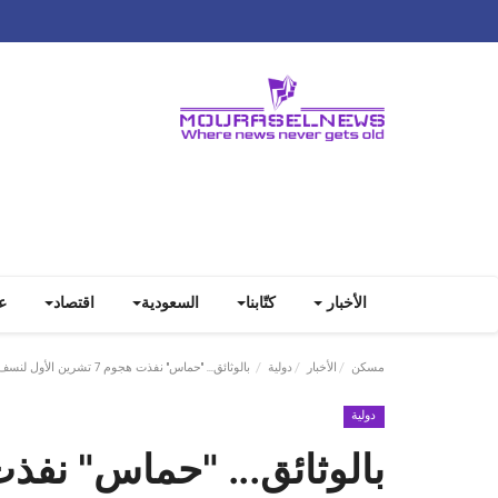
الأخبار
كتّابنا
السعودية
اقتصاد
ع
مسكن
الأخبار
دولية
بالوثائق... "حماس" نفذت هجوم 7 تشرين الأول لنسف "اتفاق السلام" بين إسرائيل والسعودية
دولية