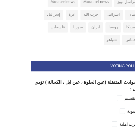
راسل نيوز
Mourasel news
Mouraselnews
بنان
اسرائيل
حزب الله
غزة
إسرائيل
مريكا
روسيا
ايران
سوريا
فلسطين
ماس
نتنياهو
VOTING POLL
وادث المتنقلة (عين الحلوة ، عين ابل ، الكحالة ) تؤدي
 :
تقسيم
وية
ب اهلية