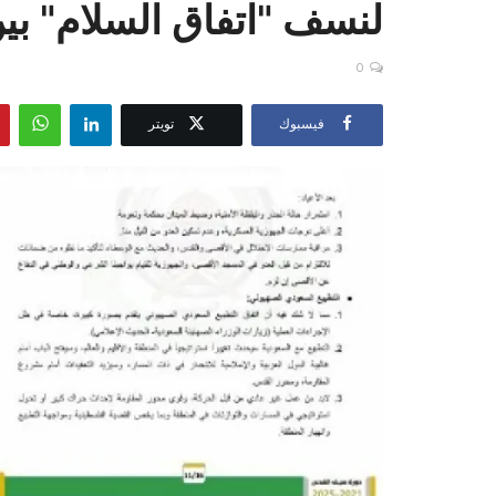
لنسف "اتفاق السلام" بي
0
فيسبوك
تويتر