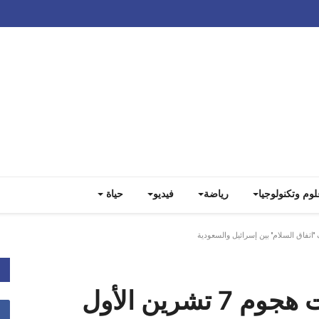
Track all markets on TradingView
لوم وتكنولوجيا
رياضة
فيديو
حياة
بالوثائق... "حماس" نفذت هجوم 7 تشرين الأول