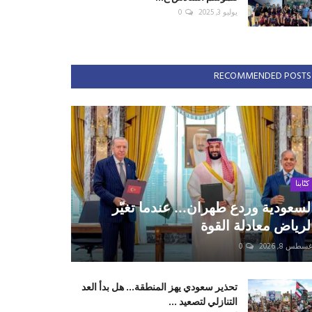
يوليو 3, 2025
0
RECOMMENDED POSTS
كتّابنا
لسعودية وردع طهران... عندما تغيّر
لرياض معادلة القوة
سطس 8, 2026
0
تحذير سعودي يهز المنطقة... هل بدأ العد
التنازلي لتصعيد ...