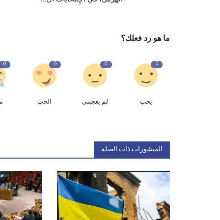
ما هو رد فعلك؟
0
0
0
0
يحب
لم يعجبنى
الحب
م
المنشورات ذات الصلة