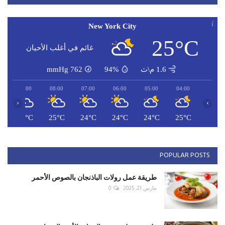
New York City
25°C
غائم في أغلب الأحيان
1.6 م\ث
94%
762
mmHg
09:00
08:00
07:00
06:00
05:00
04:00
‹
›
C
27°C
25°C
24°C
24°C
24°C
25°C
POPULAR POSTS
طريقة عمل رولات الباذنجان بالصوص الأحمر
مارس 21, 2025
0