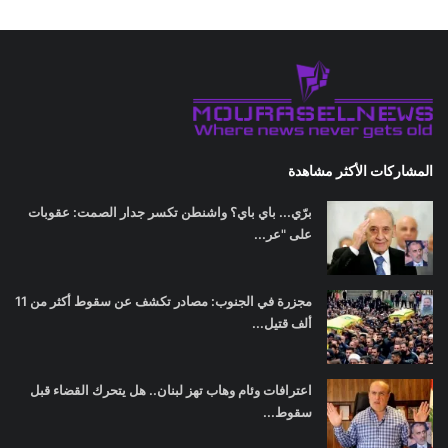
المشاركات الأكثر مشاهدة
برّي... باي باي؟ واشنطن تكسر جدار الصمت: عقوبات
على "عر...
مجزرة في الجنوب: مصادر تكشف عن سقوط أكثر من 11
ألف قتيل...
اعترافات وئام وهاب تهز لبنان.. هل يتحرك القضاء قبل
سقوط...