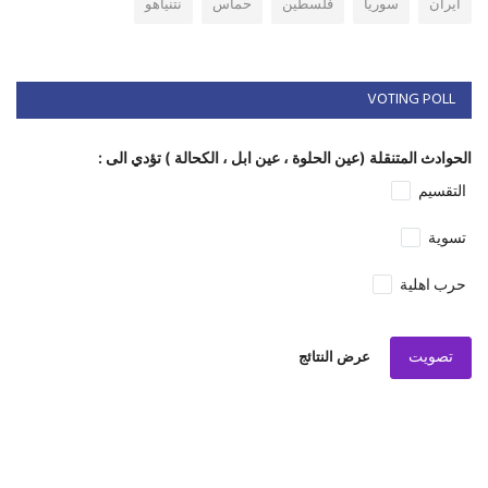
ايران
سوريا
فلسطين
حماس
نتنياهو
VOTING POLL
الحوادث المتنقلة (عين الحلوة ، عين ابل ، الكحالة ) تؤدي الى :
التقسيم
تسوية
حرب اهلية
تصويت
عرض النتائج