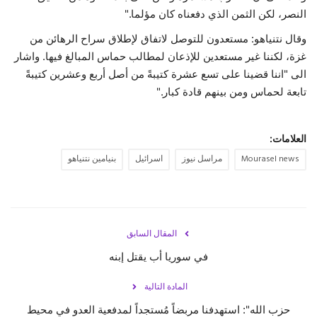
النصر، لكن الثمن الذي دفعناه كان مؤلما."
حياة
وقال نتنياهو: مستعدون للتوصل لاتفاق لإطلاق سراح الرهائن من
غزة، لكننا غير مستعدين للإذعان لمطالب حماس المبالغ فيها. واشار
الى "اننا قضينا على تسع عشرة كتيبةً من أصل أربع وعشرين كتيبةً
تابعة لحماس ومن بينهم قادة كبار."
العلامات:
Mourasel news
مراسل نيوز
اسرائيل
بنيامين نتنياهو
المقال السابق
في سوريا أب يقتل إبنه
المادة التالية
حزب الله": استهدفنا مربضاً مُستجداً لمدفعية العدو في محيط