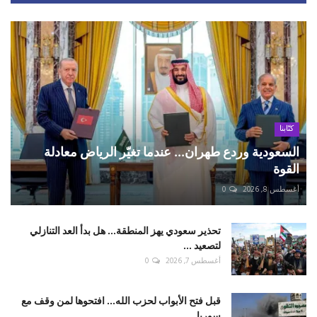
كتّابنا
السعودية وردع طهران... عندما تغيّر الرياض معادلة
القوة
أغسطس 8, 2026
0
تحذير سعودي يهز المنطقة... هل بدأ العد التنازلي
لتصعيد ...
أغسطس 7, 2026
0
قبل فتح الأبواب لحزب الله... افتحوها لمن وقف مع
سوريا