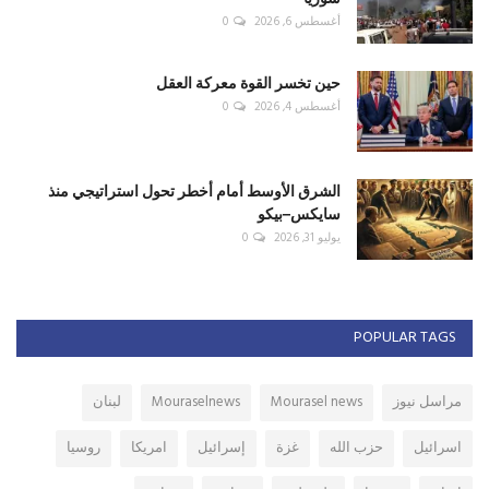
أغسطس 6, 2026
0
حين تخسر القوة معركة العقل
أغسطس 4, 2026
0
الشرق الأوسط أمام أخطر تحول استراتيجي منذ
سايكس–بيكو
يوليو 31, 2026
0
POPULAR TAGS
مراسل نيوز
Mourasel news
Mouraselnews
لبنان
اسرائيل
حزب الله
غزة
إسرائيل
امريكا
روسيا