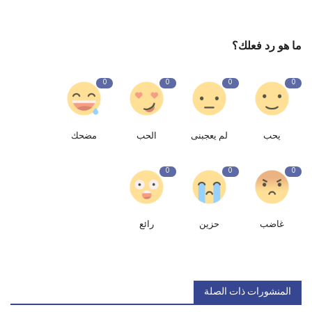
ما هو رد فعلك؟
0
0
0
0
يحب
لم يعجبنى
الحب
مضحك
0
0
0
غاضب
حزين
رائع
المنشورات ذات الصلة