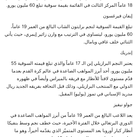
18 عاماً المركز الثالث في القائمة بقيمة سوقية تبلغ 60 مليون يورو.
إيفان فيرغسون
تبلغ القيمة السوقية لنجم برايتون الشاب البالغ من العمر 19 عاماً،
60 مليون يورو، ليتساوى في الترتيب مع وارن زائير إيمري، حيث يأتي
الثنائي خلف غافي ويامال.
إندريك
يعتبر النجم البرازيلي إبن الـ 17 عاماً والذي تبلغ قيمته السوقية 55
مليون يورو، أحد أبرز المواهب الصاعدة في عالم كرة القدم بعدما
قدّم مستوى لافتاً للأنظار مع فريقه بالميراس وأيضاً في ظهوره
الدولي مع المنتخب البرازيلي، وذلك قبل التحاقه بفريقه الجديد ريال
مدريد الإسباني في تموز (يوليو) المقبل.
جواو نيفيز
يعد اللاعب البالغ من العمر 19 عاماً من أبرز المواهب الصاعدة في
الدوري البرتغالي خلال الفترة الأخيرة، حيث خطف نجم وسط بنفيكا
أنظار كبار أوروبا بعد المستوى المتميّز الذي يقدّمه أخيراً، وهو ما