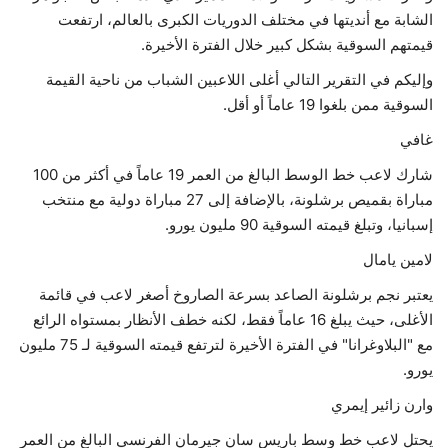
الشابة مع أنديتها في مختلف الدوريات الكبرى بالعالم، ارتفعت
حياة
قيمتهم السوقية بشكل كبير خلال الفترة الأخيرة.
وإليكم في التقرير التالي أغلى اللاعبين الشباب من ناحية القيمة
السوقية ممن بلغوا 19 عاماً أو أقل.
غافي
شارك لاعب خط الوسط البالغ من العمر 19 عاماً في أكثر من 100
مباراة بقميص برشلونة، بالإضافة إلى 27 مباراة دولية مع منتخب
إسبانيا، وتبلغ قيمته السوقية 90 مليون يورو.
لامين يامال
يعتبر نجم برشلونة الصاعد بسرعة الصاروخ أصغر لاعب في قائمة
الأغلى، حيث يبلغ 16 عاماً فقط، لكنه خطف الأنظار بمستواه الرائع
مع "البلاوغرانا" في الفترة الأخيرة لترتفع قيمته السوقية لـ 75 مليون
يورو.
وارن زائير إيمري
يحتل لاعب خط وسط باريس سان جيرمان الفرنسي البالغ من العمر