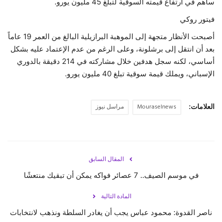
ساهم في ارتفاع قيمته السوقية لتبلغ 45 مليون يورو.
فيتور روكي
أصبحت الأنظار متجهة إلى الموهبة البرازيلية البالغ من العمر 19 عاماً
بعد أن انتقل إلى برشلونة، وعلى الرغم من عدم الإعتماد عليه بشكل
أساسي، لكنه سجل هدفين خلال مشاركته في 214 دقيقة بالدوري
الإسباني، ويملك قيمة سوقية تبلغ 40 مليون يورو.
العلامات:
Mouraselnews
مراسل نيوز
المقال السابق
في موسم الصيف.. 7 عصائر فواكه يمكن أن تبقيك منتعشًا
المادة التالية
ناصر القدوة: محمود عباس يجب أن يغادر السلطة ونذهب لانتخابات