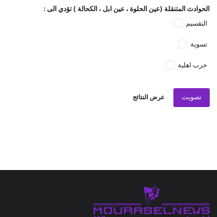
الحوادث المتنقلة (عين الحلوة ، عين ابل ، الكحالة ) تؤدي الى :
التقسيم
تسوية
حرب اهلية
تصويت
عرض النتائج