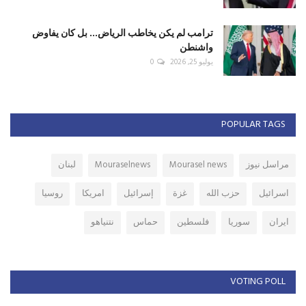
ترامب لم يكن يخاطب الرياض... بل كان يفاوض
واشنطن
يوليو 25, 2026
0
POPULAR TAGS
مراسل نيوز
Mourasel news
Mouraselnews
لبنان
اسرائيل
حزب الله
غزة
إسرائيل
امريكا
روسيا
ايران
سوريا
فلسطين
حماس
نتنياهو
VOTING POLL