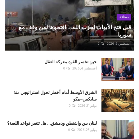
صحافة
قبل فتح الأبواب لحزب الله... افتحوها لمن وقف مع
سوريا
أغسطس 6, 2026
0
حين تخسر القوة معركة العقل
أغسطس 4, 2026
0
الشرق الأوسط أمام أخطر تحول استراتيجي منذ
سايكس–بيكو
يوليو 31, 2026
0
لبنان بين واشنطن ودمشق... هل تتغير قواعد اللعبة؟
يوليو 25, 2026
0