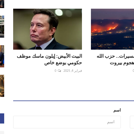
يرات.. حزب الله
البيت الأبيض: إيلون ماسك موظف
 هجوم بيروت
حكومي بوضع خاص
فبراير 4, 2025
0
اسم