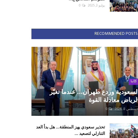
يوليو 3, 2025
0
RECOMMENDED POSTS
كتّابنا
لسعودية وردع طهران... عندما تغيّر
لرياض معادلة القوة
سطس 8, 2026
0
تحذير سعودي يهز المنطقة... هل بدأ العد
التنازلي لتصعيد ...