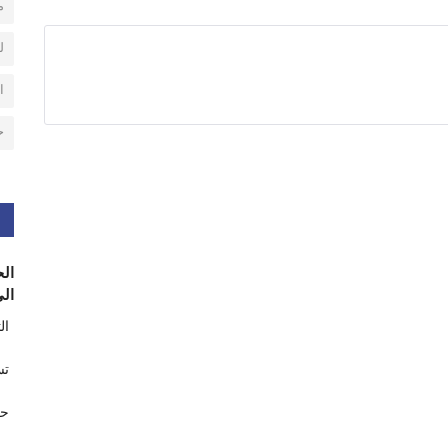
م
ل
ا
ح
الح
الى
ال
تس
حر