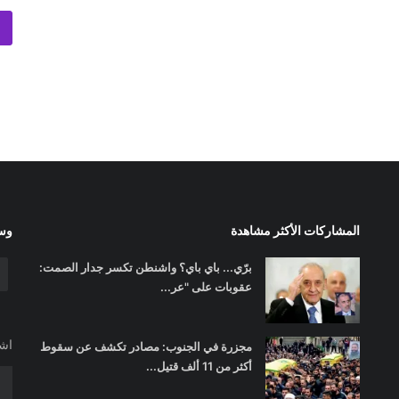
المشاركات الأكثر مشاهدة
وسا
برّي... باي باي؟ واشنطن تكسر جدار الصمت:
عقوبات على "عر...
اشت
مجزرة في الجنوب: مصادر تكشف عن سقوط
أكثر من 11 ألف قتيل...