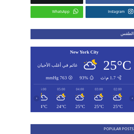
WhatsApp
Instagram
الطقس
New York City
25°C
غائم في أغلب الأحيان
1.7 م\ث
93%
763
mmHg
08:00
07:00
06:00
05:00
04:00
03:00
02:00
‹
›
25°C
24°C
24°C
24°C
25°C
25°C
25°C
POPULAR POSTS