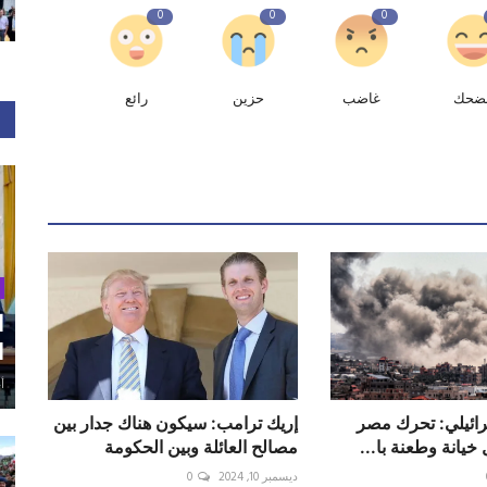
0
0
0
ضحك
غاضب
حزين
رائع
ا
ا
أغ
ائيلي: تحرك مصر
إريك ترامب: سيكون هناك جدار بين
خيانة وطعنة با...
مصالح العائلة وبين الحكومة
ديسمبر 10, 2024
0