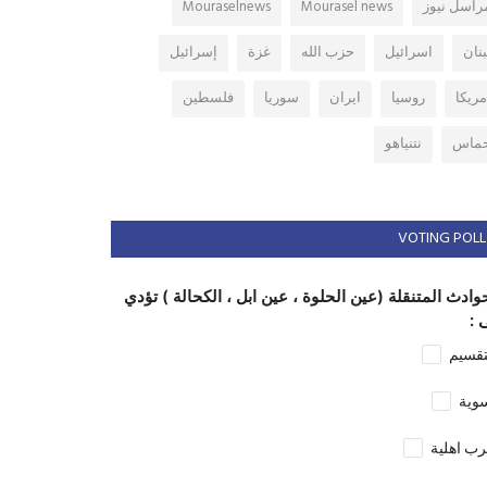
راسل نيوز
Mourasel news
Mouraselnews
بنان
اسرائيل
حزب الله
غزة
إسرائيل
مريكا
روسيا
ايران
سوريا
فلسطين
ماس
نتنياهو
VOTING POLL
وادث المتنقلة (عين الحلوة ، عين ابل ، الكحالة ) تؤدي
 :
تقسيم
وية
ب اهلية