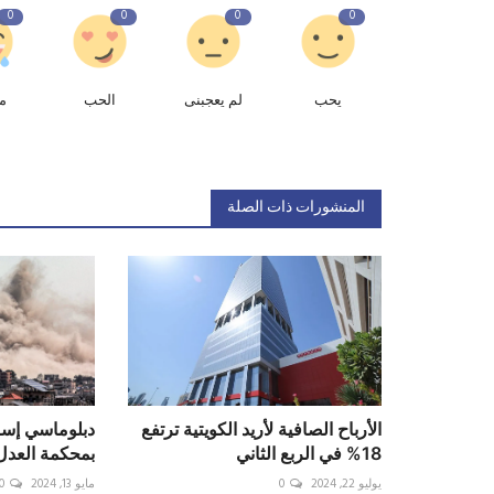
0
0
0
0
يحب
لم يعجبنى
الحب
م
المنشورات ذات الصلة
الأرباح الصافية لأريد الكويتية ترتفع
دبلوماسي إسر
18% في الربع الثاني
بمحكمة العدل 
يوليو 22, 2024
0
مايو 13, 2024
0