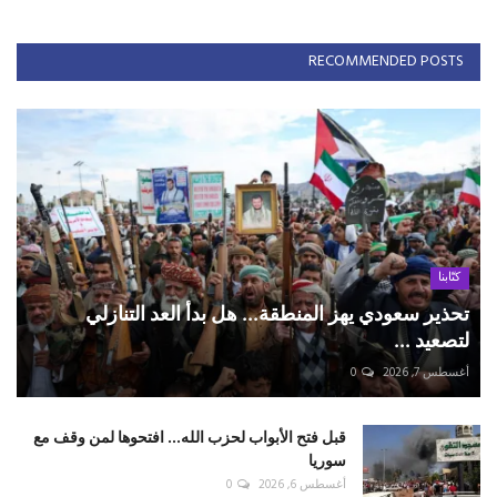
RECOMMENDED POSTS
كتّابنا
تحذير سعودي يهز المنطقة... هل بدأ العد التنازلي
لتصعيد ...
أغسطس 7, 2026
0
قبل فتح الأبواب لحزب الله... افتحوها لمن وقف مع
سوريا
أغسطس 6, 2026
0