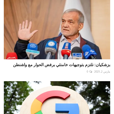
بزشكيان: نلتزم بتوجيهات خامنئي برفض الحوار مع واشنطن
مارس 2, 2025
0