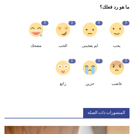
ما هو رد فعلك؟
0
0
0
0
يحب
لم يعجبنى
الحب
مضحك
0
0
0
غاضب
حزين
رائع
المنشورات ذات الصلة