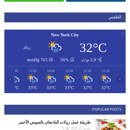
الطقس
New York City
32°C
رذاذ
2.9 م\ث
56%
765
mmHg
16:00
15:00
14:00
13:00
12:00
11:00
‹
›
C
32°C
33°C
33°C
33°C
32°C
32°C
POPULAR POSTS
طريقة عمل رولات الباذنجان بالصوص الأحمر
مارس 21, 2025
0