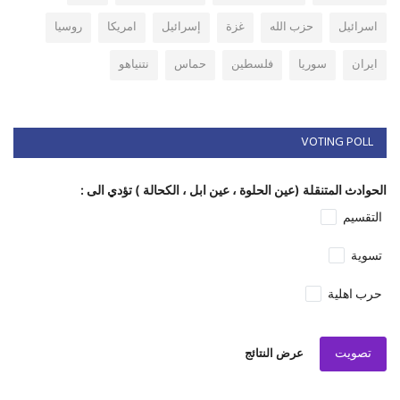
اسرائيل
حزب الله
غزة
إسرائيل
امريكا
روسيا
ايران
سوريا
فلسطين
حماس
نتنياهو
VOTING POLL
الحوادث المتنقلة (عين الحلوة ، عين ابل ، الكحالة ) تؤدي الى :
التقسيم
تسوية
حرب اهلية
تصويت
عرض النتائج