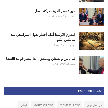
حين تخسر القوة معركة العقل
أغسطس 4, 2026
0
الشرق الأوسط أمام أخطر تحول استراتيجي منذ
سايكس–بيكو
يوليو 31, 2026
0
لبنان بين واشنطن ودمشق... هل تتغير قواعد اللعبة؟
يوليو 25, 2026
0
POPULAR TAGS
مراسل نيوز
Mourasel news
Mouraselnews
لبنان