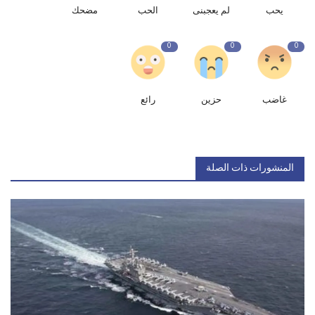
يحب
لم يعجبنى
الحب
مضحك
0
0
0
غاضب
حزين
رائع
المنشورات ذات الصلة