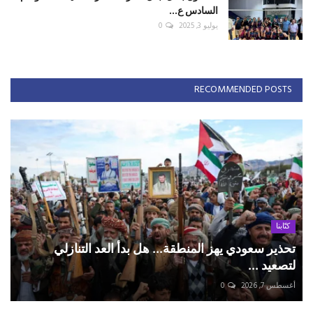
السادس ع...
يوليو 3, 2025
0
RECOMMENDED POSTS
كتّابنا
تحذير سعودي يهز المنطقة... هل بدأ العد التنازلي
لتصعيد ...
أغسطس 7, 2026
0