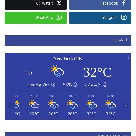
X (Twitter)
Facebook
WhatsApp
Instagram
الطقس
New York City
32°C
رذاذ
4.3 م\ث
53%
763
mmHg
21:00
20:00
19:00
18:00
17:00
16:00
‹
›
C
26°C
26°C
26°C
28°C
32°C
32°C