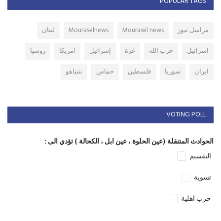
POPULAR TAGS
مراسل نيوز
Mourasel news
Mouraselnews
لبنان
اسرائيل
حزب الله
غزة
إسرائيل
امريكا
روسيا
ايران
سوريا
فلسطين
حماس
نتنياهو
VOTING POLL
الحوادث المتنقلة (عين الحلوة ، عين ابل ، الكحالة ) تؤدي الى :
التقسيم
تسوية
حرب اهلية