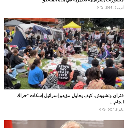
أبريل 16, 2024
0
فئران وتشويش..كيف يحاول مؤيدو إسرائيل إسكات "حراك
الجام...
مايو 8, 2024
0