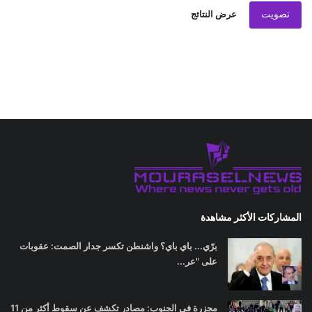
تصويت
عرض النتائج
المشاركات الأكثر مشاهدة
برّي... باي باي؟ واشنطن تكسر جدار الصمت: عقوبات
على "عر...
مجزرة في الجنوب: مصادر تكشف عن سقوط أكثر من 11