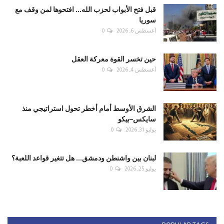
قبل فتح الأبواب لحزب الله... افتحوها لمن وقف مع
سوريا
أغسطس 6, 2026
0
حين تخسر القوة معركة العقل
أغسطس 4, 2026
0
الشرق الأوسط أمام أخطر تحول استراتيجي منذ
سايكس–بيكو
يوليو 31, 2026
0
لبنان بين واشنطن ودمشق... هل تتغير قواعد اللعبة؟
يوليو 25, 2026
0