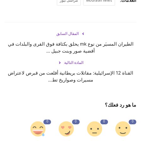
العلامات:
Mourasel news
مراسل نيوز
حياة
المقال السابق
الطيران المسيَر من نوع mk يحلق بكثافة فوق القرى والبلدات في
أقضية صور وبنت جبيل ...
المادة التالية
القناة 12 الإسرائيلية: مقاتلات بريطانية أقلعت من ‎قبرص لاعتراض
مسيرات وصواريخ تط...
ما هو رد فعلك؟
0
0
0
0