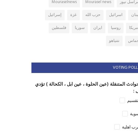
راسل نيوز
Mourasel news
Mouraselnews
بنان
اسرائيل
حزب الله
غزة
إسرائيل
مريكا
روسيا
ايران
سوريا
فلسطين
ماس
نتنياهو
VOTING POLL
وادث المتنقلة (عين الحلوة ، عين ابل ، الكحالة ) تؤدي
 :
تقسيم
وية
ب اهلية