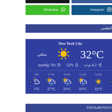
WhatsApp
Instagram
الطقس
New York City
32°C
صافي
4.2 م\ث
52%
761
mmHg
20:00
19:00
18:00
17:00
16:00
15:00
14:00
‹
›
26°C
26°C
25°C
27°C
33°C
33°C
32°C
POPULAR POSTS