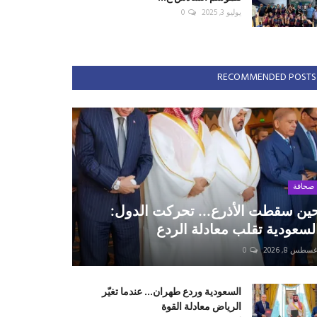
يوليو 3, 2025
0
RECOMMENDED POSTS
صحافة
ين سقطت الأذرع... تحركت الدول:
لسعودية تقلب معادلة الردع
سطس 8, 2026
0
السعودية وردع طهران... عندما تغيّر
الرياض معادلة القوة