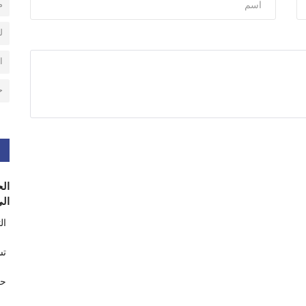
م
ل
ا
ح
الح
الى
ال
تس
حر