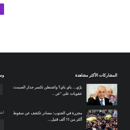
المشاركات الأكثر مشاهدة
وسا
برّي... باي باي؟ واشنطن تكسر جدار الصمت:
عقوبات على "عر...
اشت
مجزرة في الجنوب: مصادر تكشف عن سقوط
أكثر من 11 ألف قتيل...