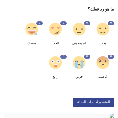
ما هو رد فعلك؟
0
0
0
0
يحب
لم يعجبنى
الحب
مضحك
0
0
0
غاضب
حزين
رائع
المنشورات ذات الصلة