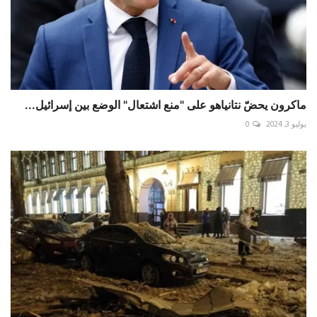
ماكرون يحضّ نتانياهو على "منع اشتعال" الوضع بين إسرائيل...
يوليو 3, 2024
0