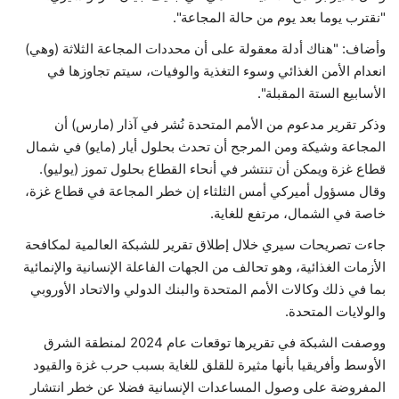
"نقترب يوما بعد يوم من حالة المجاعة".
حياة
وأضاف: "هناك أدلة معقولة على أن محددات المجاعة الثلاثة (وهي)
انعدام الأمن الغذائي وسوء التغذية والوفيات، سيتم تجاوزها في
الأسابيع الستة المقبلة".
وذكر تقرير مدعوم من الأمم المتحدة نُشر في آذار (مارس) أن
المجاعة وشيكة ومن المرجح أن تحدث بحلول أيار (مايو) في شمال
قطاع غزة ويمكن أن تنتشر في أنحاء القطاع بحلول تموز (يوليو).
وقال مسؤول أميركي أمس الثلثاء إن خطر المجاعة في قطاع غزة،
خاصة في الشمال، مرتفع للغاية.
جاءت تصريحات سيري خلال إطلاق تقرير للشبكة العالمية لمكافحة
الأزمات الغذائية، وهو تحالف من الجهات الفاعلة الإنسانية والإنمائية
بما في ذلك وكالات الأمم المتحدة والبنك الدولي والاتحاد الأوروبي
والولايات المتحدة.
ووصفت الشبكة في تقريرها توقعات عام 2024 لمنطقة الشرق
الأوسط وأفريقيا بأنها مثيرة للقلق للغاية بسبب حرب غزة والقيود
المفروضة على وصول المساعدات الإنسانية فضلا عن خطر انتشار