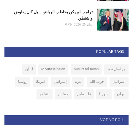
ترامب لم يكن يخاطب الرياض... بل كان يفاوض
واشنطن
يوليو 25, 2026
0
POPULAR TAGS
مراسل نيوز
Mourasel news
Mouraselnews
لبنان
اسرائيل
حزب الله
غزة
إسرائيل
امريكا
روسيا
ايران
سوريا
فلسطين
حماس
نتنياهو
VOTING POLL