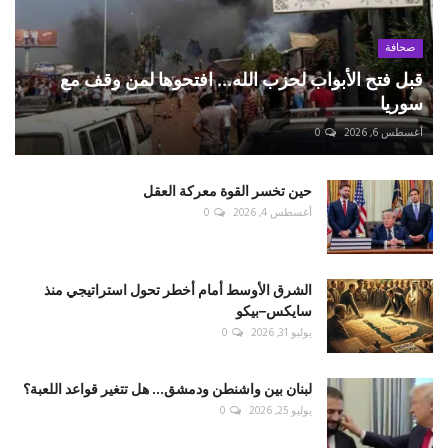
صحافة
قبل فتح الأبواب لحزب الله... افتحوها لمن وقف مع
سوريا
أغسطس 6, 2026
0
حين تخسر القوة معركة العقل
أغسطس 4, 2026
0
الشرق الأوسط أمام أخطر تحول استراتيجي منذ
سايكس–بيكو
يوليو 31, 2026
0
لبنان بين واشنطن ودمشق... هل تتغير قواعد اللعبة؟
يوليو 25, 2026
0