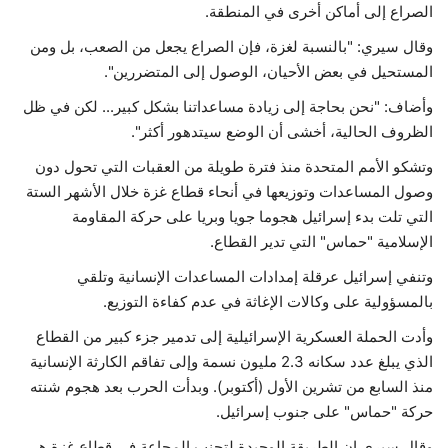
الصراع إلى أماكن أخرى في المنطقة.
وقال سيري: "بالنسبة لغزة، فإن الصراع يجعل من الصعب، بل ومن
المستحيل في بعض الأحيان، الوصول إلى المتضررين".
وأضاف: "نحن بحاجة إلى زيادة مساعداتنا بشكل كبير... لكن في ظل
الظروف الحالية، أخشى أن الوضع سيتدهور أكثر".
وتشكو الأمم المتحدة منذ فترة طويلة من العقبات التي تحول دون
وصول المساعدات وتوزيعها في أنحاء قطاع غزة خلال الأشهر الستة
التي تلت بدء إسرائيل هجوما جويا وبريا على حركة المقاومة
الإسلامية "حماس" التي تدير القطاع.
وتنفي إسرائيل عرقلة إمدادات المساعدات الإنسانية وتلقي
بالمسؤولية على وكالات الإغاثة في عدم كفاءة التوزيع.
وأدت الحملة العسكرية الإسرائيلية إلى تدمير جزء كبير من القطاع
الذي يبلغ عدد سكانه 2.3 مليون نسمة وإلى تفاقم الكارثة الإنسانية
منذ السابع من تشرين الأول (أكتوبر). وبدأت الحرب بعد هجوم شنته
حركة "حماس" على جنوب إسرائيل.
وقال سيري إن الطريقة الوحيدة لتجنب المجاعة في قطاع غزة هي