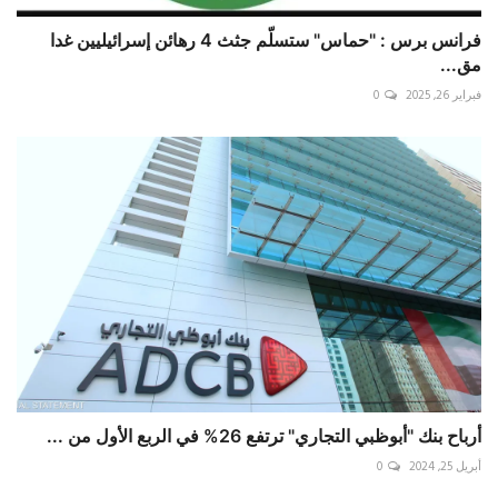
فرانس برس : "حماس" ستسلّم جثث 4 رهائن إسرائيليين غدا
مق...
فبراير 26, 2025
0
أرباح بنك "أبوظبي التجاري" ترتفع 26% في الربع الأول من ...
أبريل 25, 2024
0