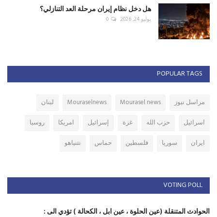
هل دخل نظام إيران مرحلة العد التنازلي؟
يوليو 24, 2026
0
POPULAR TAGS
مراسل نيوز
Mourasel news
Mouraselnews
لبنان
اسرائيل
حزب الله
غزة
إسرائيل
امريكا
روسيا
ايران
سوريا
فلسطين
حماس
نتنياهو
VOTING POLL
الحوادث المتنقلة (عين الحلوة ، عين ابل ، الكحالة ) تؤدي الى :