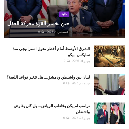
كتّابنا
حين تخسر القوة معركة العقل
أغسطس 4, 2026
0
الشرق الأوسط أمام أخطر تحول استراتيجي منذ
سايكس–بيكو
يوليو 31, 2026
0
لبنان بين واشنطن ودمشق... هل تتغير قواعد اللعبة؟
يوليو 25, 2026
0
ترامب لم يكن يخاطب الرياض... بل كان يفاوض
واشنطن
يوليو 25, 2026
0