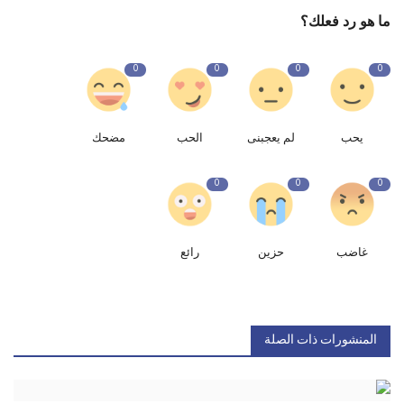
ما هو رد فعلك؟
0
0
0
0
يحب
لم يعجبنى
الحب
مضحك
0
0
0
غاضب
حزين
رائع
المنشورات ذات الصلة