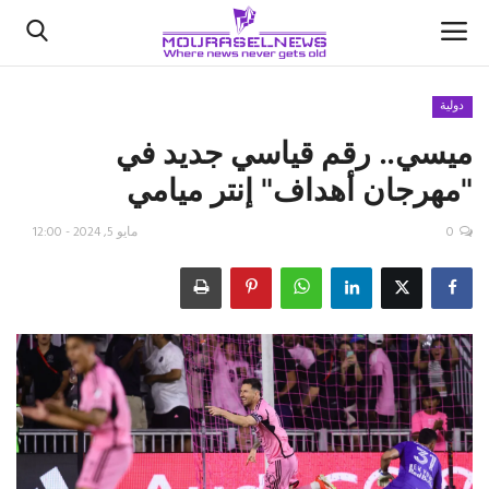
دولية
ميسي.. رقم قياسي جديد في
الأخبار
"مهرجان أهداف" إنتر ميامي
كتّابنا
0
مايو 5, 2024 - 12:00
السعودية
اقتصاد
علوم وتكنولوجيا
رياضة
فيديو