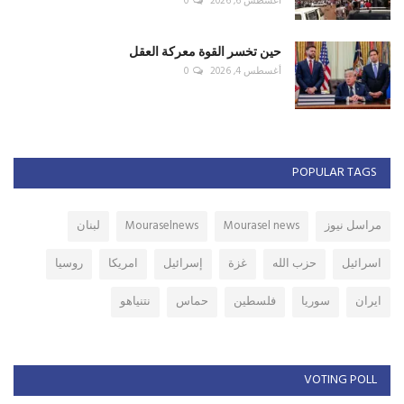
أغسطس 6, 2026
0
حين تخسر القوة معركة العقل
أغسطس 4, 2026
0
POPULAR TAGS
مراسل نيوز
Mourasel news
Mouraselnews
لبنان
اسرائيل
حزب الله
غزة
إسرائيل
امريكا
روسيا
ايران
سوريا
فلسطين
حماس
نتنياهو
VOTING POLL