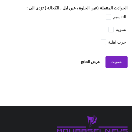
الحوادث المتنقلة (عين الحلوة ، عين ابل ، الكحالة ) تؤدي الى :
التقسيم
تسوية
حرب اهلية
تصويت
عرض النتائج