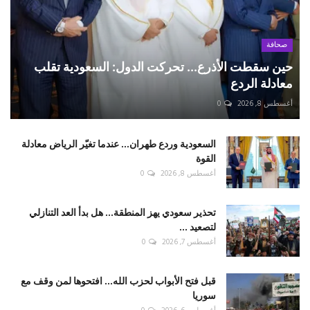
صحافة
حين سقطت الأذرع... تحركت الدول: السعودية تقلب
معادلة الردع
أغسطس 8, 2026
0
السعودية وردع طهران... عندما تغيّر الرياض معادلة
القوة
أغسطس 8, 2026
0
تحذير سعودي يهز المنطقة... هل بدأ العد التنازلي
لتصعيد ...
أغسطس 7, 2026
0
قبل فتح الأبواب لحزب الله... افتحوها لمن وقف مع
سوريا