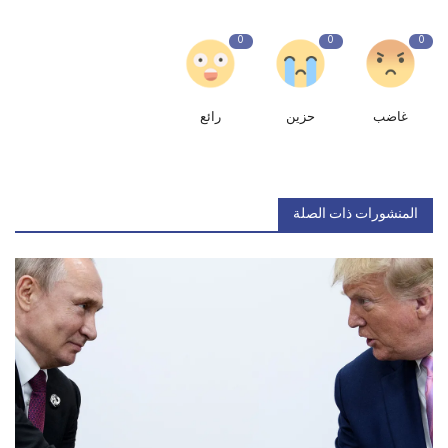
0
0
0
غاضب
حزين
رائع
المنشورات ذات الصلة