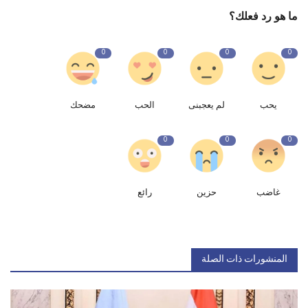
ما هو رد فعلك؟
0
0
0
0
يحب
لم يعجبنى
الحب
مضحك
0
0
0
غاضب
حزين
رائع
المنشورات ذات الصلة