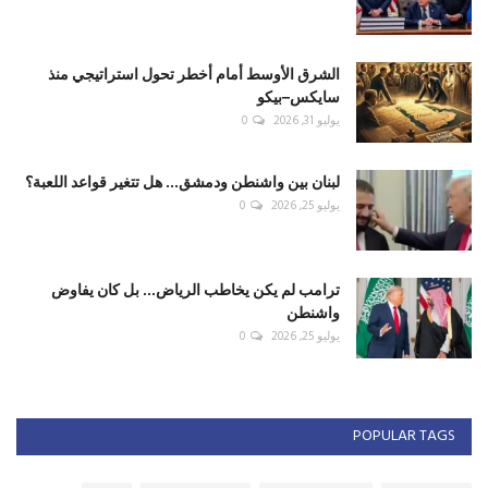
الشرق الأوسط أمام أخطر تحول استراتيجي منذ
سايكس–بيكو
يوليو 31, 2026
0
لبنان بين واشنطن ودمشق... هل تتغير قواعد اللعبة؟
يوليو 25, 2026
0
ترامب لم يكن يخاطب الرياض... بل كان يفاوض
واشنطن
يوليو 25, 2026
0
POPULAR TAGS