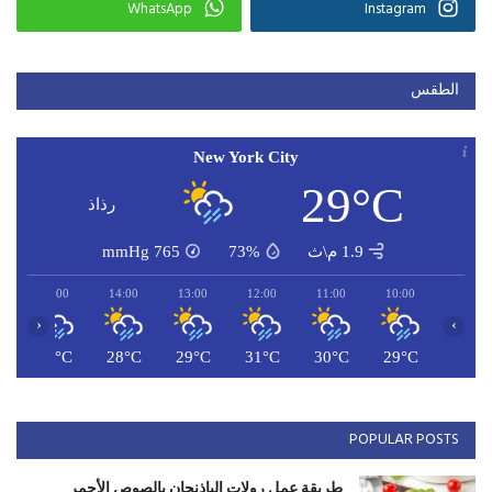
WhatsApp
Instagram
الطقس
New York City
29°C
رذاذ
1.9 م\ث
73%
765
mmHg
15:00
14:00
13:00
12:00
11:00
10:00
‹
›
C
30°C
28°C
29°C
31°C
30°C
29°C
POPULAR POSTS
طريقة عمل رولات الباذنجان بالصوص الأحمر