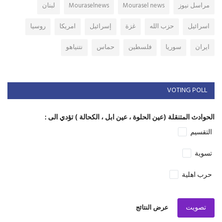
مراسل نيوز
Mourasel news
Mouraselnews
لبنان
اسرائيل
حزب الله
غزة
إسرائيل
امريكا
روسيا
ايران
سوريا
فلسطين
حماس
نتنياهو
VOTING POLL
الحوادث المتنقلة (عين الحلوة ، عين ابل ، الكحالة ) تؤدي الى :
التقسيم
تسوية
حرب اهلية
تصويت
عرض النتائج