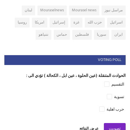
مراسل نيوز
Mourasel news
Mouraselnews
لبنان
اسرائيل
حزب الله
غزة
إسرائيل
امريكا
روسيا
ايران
سوريا
فلسطين
حماس
نتنياهو
VOTING POLL
الحوادث المتنقلة (عين الحلوة ، عين ابل ، الكحالة ) تؤدي الى :
التقسيم
تسوية
حرب اهلية
تصويت
عرض النتائج