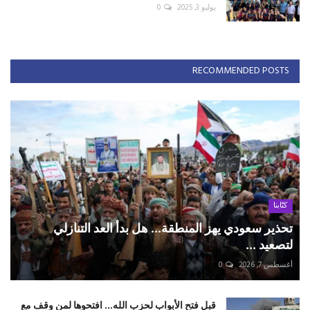
يوليو 3, 2025
0
RECOMMENDED POSTS
كتّابنا
تحذير سعودي يهز المنطقة... هل بدأ العد التنازلي
لتصعيد ...
أغسطس 7, 2026
0
قبل فتح الأبواب لحزب الله... افتحوها لمن وقف مع