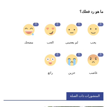
ما هو رد فعلك؟
0
0
0
0
يحب
لم يعجبنى
الحب
مضحك
0
0
0
غاضب
حزين
رائع
المنشورات ذات الصلة