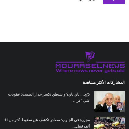
المشاركات الأكثر مشاهدة
برّي... باي باي؟ واشنطن تكسر جدار الصمت: عقوبات
على "عر...
مجزرة في الجنوب: مصادر تكشف عن سقوط أكثر من 11
ألف قتيل...