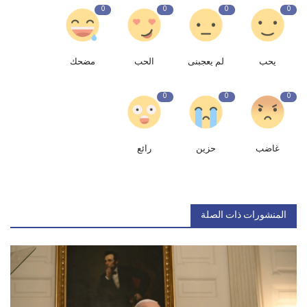
0
0
0
0
يحب
لم يعجبنى
الحب
مضحك
0
0
0
غاضب
حزين
رائع
المنشورات ذات الصلة