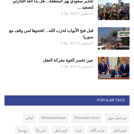
تحذير سعودي يهز المنطقة... هل بدأ العد التنازلي
لتصعيد ...
أغسطس 7, 2026
0
قبل فتح الأبواب لحزب الله... افتحوها لمن وقف مع
سوريا
أغسطس 6, 2026
0
حين تخسر القوة معركة العقل
أغسطس 4, 2026
0
POPULAR TAGS
مراسل نيوز
Mourasel news
Mouraselnews
لبنان
اسرائيل
حزب الله
غزة
إسرائيل
امريكا
روسيا