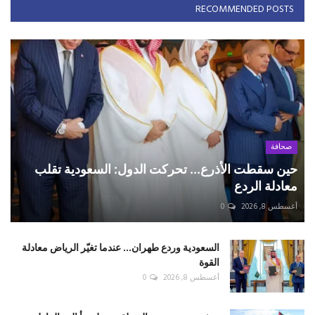
RECOMMENDED POSTS
صحافة
حين سقطت الأذرع... تحركت الدول: السعودية تقلب
معادلة الردع
أغسطس 8, 2026
0
السعودية وردع طهران... عندما تغيّر الرياض معادلة
القوة
أغسطس 8, 2026
0