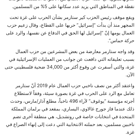
نقطة في المناطق التي يزيد عدد سكانها على 5% من المسلمين.
ويقع موقف رئيس الحزب كير ستارمر بشأن الحرب على غزة تحت
المجهر منذ أن بدأت “إسرائيل” حربها على القطاع، وقال زعيم حزب
العمال يومها إنّ “إسرائيل لها الحق في الدفاع عن نفسها، والرد على
حركة حماس”.
وقد واجه ستارمر معارضة من بعض المشرعين من حزب العمال
بسبب تعليقاته التي دافعت عن جوانب من العمليات الإسرائيلية في
غزة، والتي أسفرت عن وقوع أكثر من 34,000 ضحية فلسطيني حتى
الآن.
واعتقد أكثر من نصف ناخبي حزب العمال عام 2019 أنّ ستارمر
تعامل مع الرد على الحرب في غزة بصورة سيئة، وفقاً لاستطلاع
أجرته مؤسسة “يوغوف” لآراء 496 ناخباً، مطلع آذار/مارس، وحدث
ذلك عندما فاز جورج غالاوي، اليساري، بمقعد في برلمان المملكة
المتحدة في انتخابات خاصة في روتشديل، هي منطقة أخرى تضم
ناخبين مسلمين، بعد حملته الانتخابية التي دعت إلى إنهاء الصراع في
غزة.