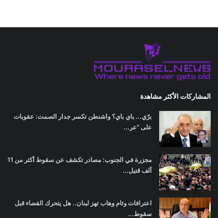
المشاركات الأكثر مشاهدة
برّي... باي باي؟ واشنطن تكسر جدار الصمت: عقوبات
على "عر...
مجزرة في الجنوب: مصادر تكشف عن سقوط أكثر من 11
ألف قتيل...
اعترافات وئام وهاب تهز لبنان.. هل يتحرك القضاء قبل
سقوط...