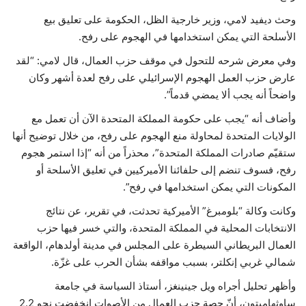
وحث ديفيد لامي، وزير خارجية الظل، الحكومة على تعليق بيع
حياة
الأسلحة التي يمكن استخدامها في الهجوم على رفح.
وفي معرض شرحه للتحول في موقف حزب العمال، قال لامي: “لقد
عارض حزب العمل الهجوم الإسرائيلي على رفح لعدة أشهر وكان
واضحاً أنه يجب ألا يمضي قدماً”.
وأضاف أنه “يجب على حكومة المملكة المتحدة الآن أن تعمل مع
الولايات المتحدة لمحاولة منع الهجوم على رفح، من خلال توضيح أنها
ستقيّم صادرات المملكة المتحدة”، محذراً من أنه “إذا استمر هجوم
رفح، فسوف تنضم إلى حلفائنا الأميركيين في تعليق الأسلحة أو
المكونات التي يمكن استخدامها في رفح”.
وكانت وكالة “بلومبرغ” الأميركية تحدثت، في تقرير، عن نتائج
الانتخابات المحلية في المملكة المتحدة، والتي خسر فيها حزب
العمال البريطاني السيطرة على المجلس في مدينة أولدهام، الواقعة
شمالي غربي إنكلتر، بسبب مواقفه بشأن الحرب على غزّة.
وأظهر تحليل أجراه ويل جينينغز، أستاذ السياسة في جامعة
ساوثهامبتون، أنّ حصة حزب العمال من الأصوات انخفضت نحو 2.2