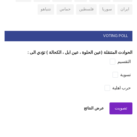
ايران
سوريا
فلسطين
حماس
نتنياهو
VOTING POLL
الحوادث المتنقلة (عين الحلوة ، عين ابل ، الكحالة ) تؤدي الى :
التقسيم
تسوية
حرب اهلية
تصويت
عرض النتائج