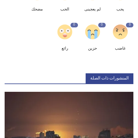
يحب
لم يعجبنى
الحب
مضحك
0
0
0
غاضب
حزين
رائع
المنشورات ذات الصلة