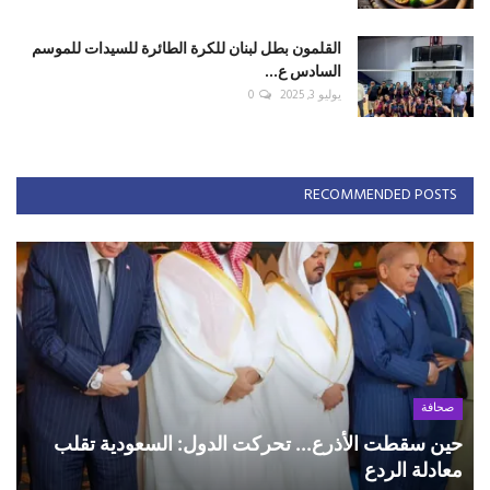
القلمون بطل لبنان للكرة الطائرة للسيدات للموسم
السادس ع...
يوليو 3, 2025
0
RECOMMENDED POSTS
صحافة
حين سقطت الأذرع... تحركت الدول: السعودية تقلب
معادلة الردع