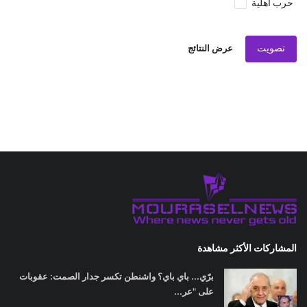
حرب اهلية
تصويت
عرض النتائج
المشاركات الأكثر مشاهدة
برّي... باي باي؟ واشنطن تكسر جدار الصمت: عقوبات
على "عر...