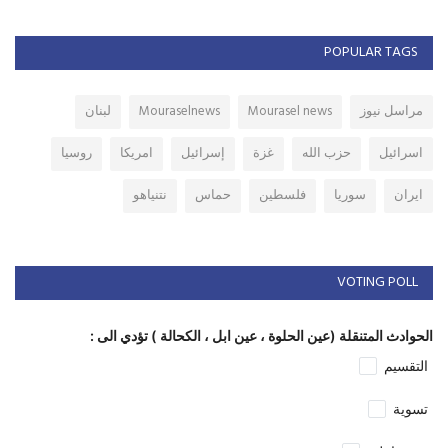
POPULAR TAGS
مراسل نيوز
Mourasel news
Mouraselnews
لبنان
اسرائيل
حزب الله
غزة
إسرائيل
امريكا
روسيا
ايران
سوريا
فلسطين
حماس
نتنياهو
VOTING POLL
الحوادث المتنقلة (عين الحلوة ، عين ابل ، الكحالة ) تؤدي الى :
التقسيم
تسوية