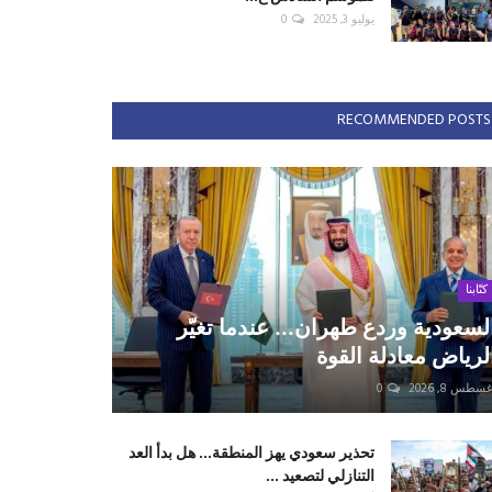
يوليو 3, 2025
0
RECOMMENDED POSTS
كتّابنا
لسعودية وردع طهران... عندما تغيّر
لرياض معادلة القوة
سطس 8, 2026
0
تحذير سعودي يهز المنطقة... هل بدأ العد
التنازلي لتصعيد ...