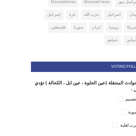
راسل نيوز
Mourasel news
Mouraselnews
بنان
اسرائيل
حزب الله
غزة
إسرائيل
مريكا
روسيا
ايران
سوريا
فلسطين
ماس
نتنياهو
VOTING POLL
وادث المتنقلة (عين الحلوة ، عين ابل ، الكحالة ) تؤدي
 :
تقسيم
وية
ب اهلية