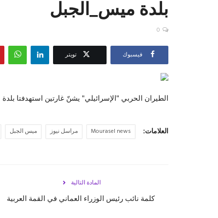
بلدة ‎ميس_الجبل
0
فيسبوك
تويتر
الطيران الحربي "الإسرائيلي" يشنّ غارتين استهدفتا بلدة ‎ميس_الجبل
العلامات:
Mourasel news
مراسل نيوز
ميس الجبل
المادة التالية
‏كلمة نائب رئيس الوزراء العماني في القمة العربية