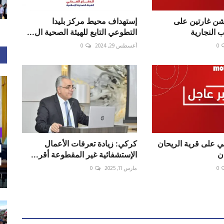
شن غارتين على
إستهداف محيط مركز بليدا
 النجارية
التطوعي التابع للهيئة الصحية ال...
0
أغسطس 29, 2024
0
لي⁩ على قرية الريحان
كركي: زيادة تعرفات الأعمال
ا
ن
الإستشفائية غير المقطوعة أقر...
ا
0
مارس 11, 2025
0
أغ