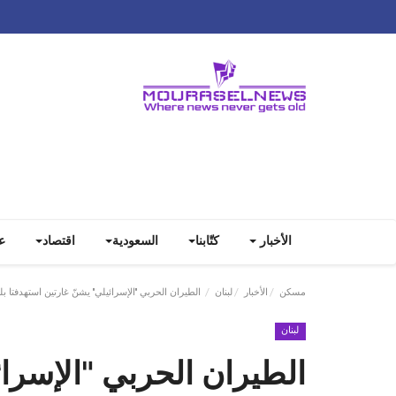
الأخبار
كتّابنا
السعودية
اقتصاد
ع
مسكن
الأخبار
لبنان
الطيران الحربي "الإسرائيلي" يشنّ غارتين استهدفتا بلدة ‎ميس_ال
لبنان
الطيران الحربي "الإسرائ