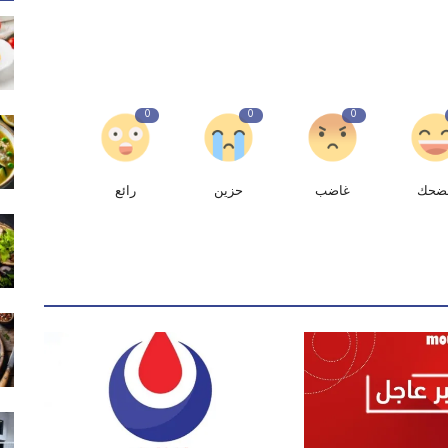
0
0
0
ضحك
غاضب
حزين
رائع