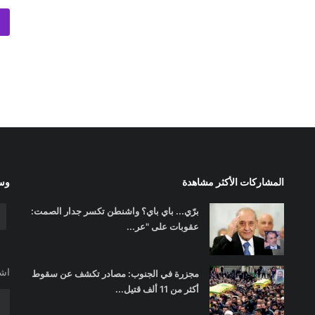
المشاركات الأكثر مشاهدة
وسا
برّي... باي باي؟ واشنطن تكسر جدار الصمت:
عقوبات على "عر...
اشت
مجزرة في الجنوب: مصادر تكشف عن سقوط
أكثر من 11 ألف قتيل...