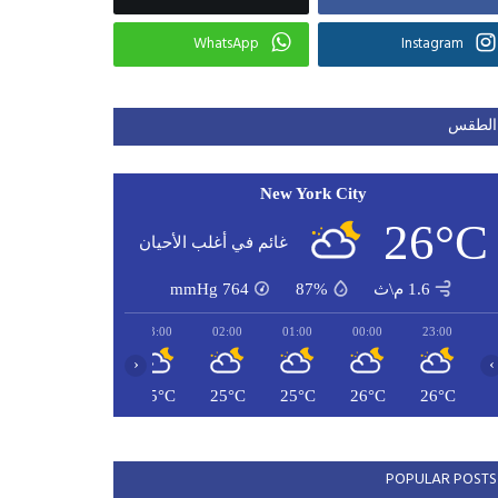
WhatsApp
Instagram
الطقس
New York City
26°C
غائم في أغلب الأحيان
1.6 م\ث
87%
764
mmHg
05:00
04:00
03:00
02:00
01:00
00:00
23:00
‹
›
24°C
25°C
25°C
25°C
25°C
26°C
26°C
POPULAR POSTS