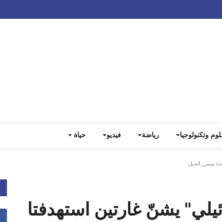
Track all markets on TradingView
لوم وتكنولوجيا
رياضة
فيديو
حياة
جبل
يلي" يشنّ غارتين استهدفتا