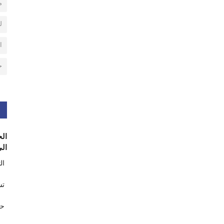
م
ل
ا
ح
الح
الى
ال
تس
حر