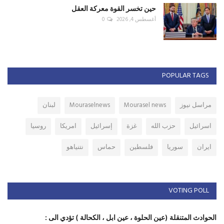
حين تخسر القوة معركة العقل
أغسطس 4, 2026
0
POPULAR TAGS
مراسل نيوز
Mourasel news
Mouraselnews
لبنان
اسرائيل
حزب الله
غزة
إسرائيل
امريكا
روسيا
ايران
سوريا
فلسطين
حماس
نتنياهو
VOTING POLL
الحوادث المتنقلة (عين الحلوة ، عين ابل ، الكحالة ) تؤدي الى :