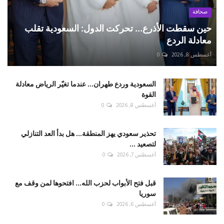
صحافة
حين سقطت الأذرع... تحركت الدول: السعودية تقلب
معادلة الردع
أغسطس 8, 2026
0
السعودية وردع طهران... عندما تغيّر الرياض معادلة
القوة
أغسطس 8, 2026
0
تحذير سعودي يهز المنطقة... هل بدأ العد التنازلي
لتصعيد ...
أغسطس 7, 2026
0
قبل فتح الأبواب لحزب الله... افتحوها لمن وقف مع
سوريا
أغسطس 6, 2026
0