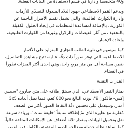
و40 متخصصاً وإدارياً في قسم الاستفادة من البيانات الفعلية.
ويدعم القمر الاصطناعي جهود البلاد المبذولة للتصدّي للأزمات
وإدارة الكوارث العالمية، والتي تشمل تقييم الأضرار الناجمة عن
الكوارث، بالإضافة لمساعدة المنظمات في إيجاد الحلول الكفيلة
بالتخفيف من آثار الفيضانات والزلازل وغيرها من الكوارث الطبيعية،
وإعادة الإعمار.
كما سيسهم في تلبية الطلب التجاري المتزايد على الأقمار
الاصطناعية، التي توفر صوراً ذات دقّة عالية، تتيح مشاهدة التفاصيل،
ضمن مساحة أقل من متر مربع واحد، وهي إحدى أكثر الميزات تطوراً
في الفضاء.
القدرات التقنية
يمتاز القمر الاصطناعي، الذي سيتمّ إطلاقه على متن صاروخ "سبيس
إكس- فالكون 9"، بوزنه البالغ نحو 800 كغم، فيما تصل أبعاده 3x5
أمتار، وسيعمل على تحسين دقّة التقاط الصور بأكثر من الضعف
مُقارنة مع نظيره الذي تمّ إطلاقه سابقاً "خليفة سات"، وزيادة سرعة
نقل وتحميل البيانات بمقدار ثلاثة أضعاف عن الإمكانات المتاحة حالياً،
كما يساعد نظام جدولة ومعالجة الصور المؤتمتة بالكامل في القمر،