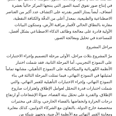
في إنتاج صور تفوق كمية الصور التي ينتجها المركز حالياً بعشرة
أضعاف، أيضاً يمتاز القمر بقدرته على اكتشاف عدد أكبر من العناصر
الاصطناعية والطبيعية، بمعدل أعلى من الدقّة والكثافة النقطية،
مقارنة بالنطاق الحالي لأقمار مراقبة الأرض، وستكون البيانات
الأولية قادرة على معالجة وظائف الذكاء الاصطناعي بشكل أفضل،
للمساعدة في تحليل ومعالجة الصور.
مراحل المشروع
مرّ المشروع بثلاث مراحل، الأولى مرحلة التصميم وإجراء الاختبارات
على النموذج التجريبي، أما المرحلة الثانية، فقد شملت اختبار
الأنظمة الكهربائية والميكانيكية على النموذج التأهيلي، مشابهة تماماً
لمثيلتها في النموذج النهائي، فيما تمثلت المرحلة الثالثة في بناء
النموذج النهائي، وإجراء الاختبارات التأهيلية للقمر النهائي، والتي
شملت اختبارات قدرة التحمّل لعوامل الإطلاق واهتزازات صاروخ
الإطلاق، والقدرة على تحمّل بيئة الفضاء، سواءً الإشعاعات أو ارتفاع
درجات الحرارة وانخفاضها بالفضاء الخارجي، وذلك في مختبرات
متخصصة خارج الدولة، بالتعاون مع الشركاء الدوليين، كذلك معايرة
ومعاينة القمر النهائي مع الأنظمة الأرضية، وتجهيز شبكة من