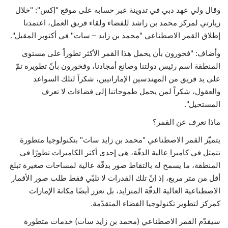
وقال ولي عهد دبي في تدوينة عبر حسابه على موقع "إكس": "خلال
حياة
زيارتي لمركز محمد بن راشد للفضاء ولقاء فريق العمل، اعتمدنا
إطلاق القمر الاصطناعي "محمد بن زايد – سات" في أكتوبر المقبل".
وأضاف: "فخورون بأن يحمل هذا القمر الأكثر تطوراً على مستوى
المنطقة اسم رئيس دولتنا وصانع أمجادنا، وفخورون بأنّ تطويره تمّ
على يد فريق من المهندسين الإماراتيين، شكراً لتلك السواعد
والعقول، شكراً لمن يحمل طموحاتنا إلى فضاءات لا تعرف
المستحيل".
ماذا نعرف عن القمر؟
يتميّز القمر الاصطناعي "محمد بن زايد سات" بتكنولوجيا متطورة
تتمثل في كاميرا عالية الدقّة، هي إحدى أكثر الكاميرات تطورًا في
المنطقة، ما يسمح له بالتقاط صور بدقّة عالية لمساحات صغيرة تبلغ
أقل من متر مربع، إذ إنّ تلك القدرات لا تلبّي فقط طلب صور الأقمار
الاصطناعية العالية الدقّة المتزايد، بل تعزز أيضًا مكانة الإمارات
كمركز لتطوير تكنولوجيا الفضاء المتقدّمة.
سيقدّم القمر الاصطناعي (محمد بن زايد سات) خدمات متطورة