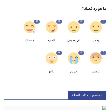
ما هو رد فعلك؟
0
0
0
0
يحب
لم يعجبنى
الحب
مضحك
0
0
0
غاضب
حزين
رائع
المنشورات ذات الصلة