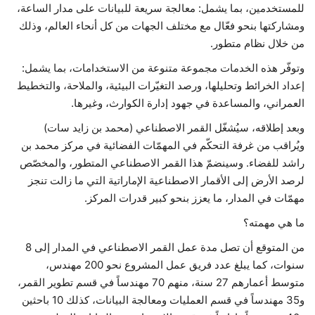
للمستخدمين، بما يشمل: معالجة سريعة للبيانات على مدار الساعة،
ومشاركتها بنحو فعّال مع مختلف الجهات من كل أنحاء العالم، وذلك
من خلال نظام متطور.
وتوفّر هذه الخدمات مجموعة متنوعة من الاستخدامات، بما يشمل:
إعداد الخرائط وتحليلها، ورصد التغيّرات البيئية، والملاحة، والتخطيط
العمراني، والمساعدة في جهود إدارة الكوارث، وغيرها.
وبعد إطلاقه، سيُشغّل القمر الاصطناعي (محمد بن زايد سات)
ويُراقب من غرفة التحكّم في المهمّات الفضائية في مركز محمد بن
راشد للفضاء. وسينضمّ هذا القمر الاصطناعي المتطور، والمخصّص
لرصد الأرض إلى الأقمار الاصطناعية الإماراتية التي ما زالت تنجز
مهمّات في المدار، ما يعزز بنحو كبير قدرات المركز.
ما هي مهمته؟
من المتوقع أن تصل مدة عمل القمر الاصطناعي في المدار إلى 8
سنوات، كما يبلغ عدد فريق عمل المشروع نحو 200 مهندس،
متوسط أعمارهم 27 سنة، منهم 70 مهندساً في قسم تطوير القمر،
و35 مهندساً في قسم العمليات ومعالجة البيانات، كذلك 10 باحثين