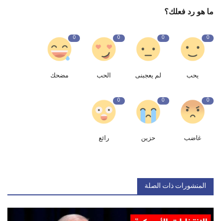
ما هو رد فعلك؟
0
0
0
0
يحب
لم يعجبنى
الحب
مضحك
0
0
0
غاضب
حزين
رائع
المنشورات ذات الصلة