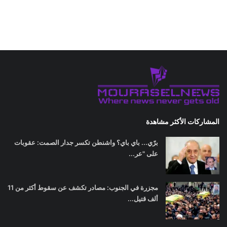
المشاركات الأكثر مشاهدة
برّي... باي باي؟ واشنطن تكسر جدار الصمت: عقوبات
على "عر...
مجزرة في الجنوب: مصادر تكشف عن سقوط أكثر من 11
ألف قتيل...