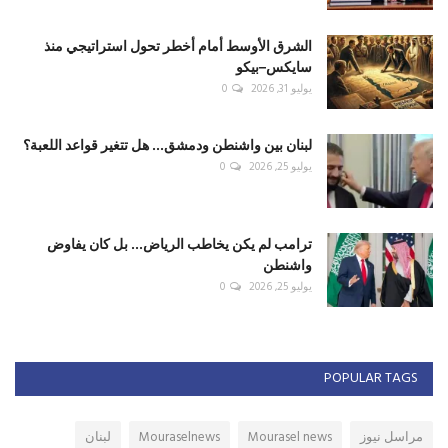
الشرق الأوسط أمام أخطر تحول استراتيجي منذ
سايكس–بيكو
يوليو 31, 2026
0
لبنان بين واشنطن ودمشق... هل تتغير قواعد اللعبة؟
يوليو 25, 2026
0
ترامب لم يكن يخاطب الرياض... بل كان يفاوض
واشنطن
يوليو 25, 2026
0
POPULAR TAGS
مراسل نيوز
Mourasel news
Mouraselnews
لبنان