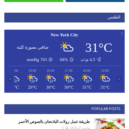
الطقس
New York City
31°C
صافي بصورة كلية
4.5 م\ث
68%
765
mmHg
20:00
19:00
18:00
17:00
16:00
15:00
‹
›
C
28°C
29°C
30°C
30°C
31°C
31°C
POPULAR POSTS
طريقة عمل رولات الباذنجان بالصوص الأحمر
مارس 21, 2025
0