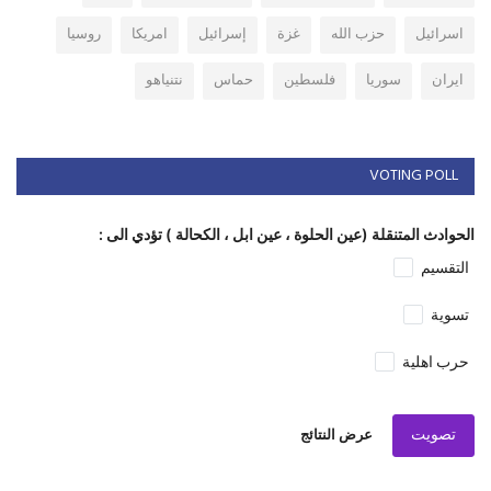
اسرائيل
حزب الله
غزة
إسرائيل
امريكا
روسيا
ايران
سوريا
فلسطين
حماس
نتنياهو
VOTING POLL
الحوادث المتنقلة (عين الحلوة ، عين ابل ، الكحالة ) تؤدي الى :
التقسيم
تسوية
حرب اهلية
تصويت
عرض النتائج