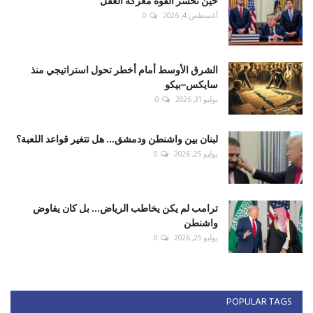
حين تخسر القوة معركة العقل
أغسطس 4, 2026
0
الشرق الأوسط أمام أخطر تحول استراتيجي منذ
سايكس–بيكو
يوليو 31, 2026
0
لبنان بين واشنطن ودمشق... هل تتغير قواعد اللعبة؟
يوليو 25, 2026
0
ترامب لم يكن يخاطب الرياض... بل كان يفاوض
واشنطن
يوليو 25, 2026
0
POPULAR TAGS