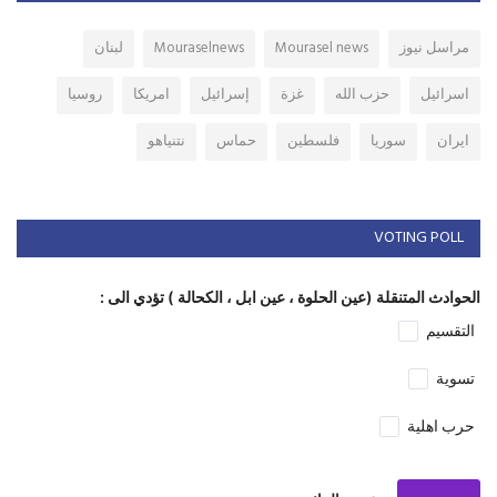
مراسل نيوز
Mourasel news
Mouraselnews
لبنان
اسرائيل
حزب الله
غزة
إسرائيل
امريكا
روسيا
ايران
سوريا
فلسطين
حماس
نتنياهو
VOTING POLL
الحوادث المتنقلة (عين الحلوة ، عين ابل ، الكحالة ) تؤدي الى :
التقسيم
تسوية
حرب اهلية