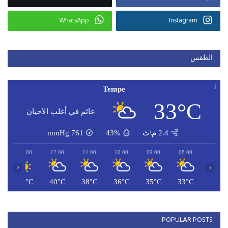
WhatsApp
Instagram
الطقس
Tempe
33°C
غائم في أغلب الأحيان
2.4 م\ث
43%
761
mmHg
13:00
12:00
11:00
10:00
09:00
08:00
‹
›
C
41°C
40°C
38°C
36°C
35°C
33°C
POPULAR POSTS