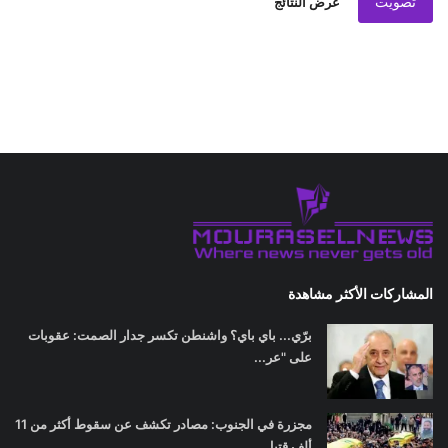
تصويت
عرض النتائج
المشاركات الأكثر مشاهدة
برّي... باي باي؟ واشنطن تكسر جدار الصمت: عقوبات
على "عر...
مجزرة في الجنوب: مصادر تكشف عن سقوط أكثر من 11
ألف قتيل...