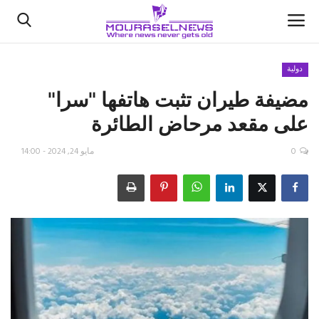
دولية
مضيفة طيران تثبت هاتفها "سرا"
الأخبار
على مقعد مرحاض الطائرة
كتّابنا
0
مايو 24, 2024 - 14:00
السعودية
اقتصاد
علوم وتكنولوجيا
رياضة
فيديو