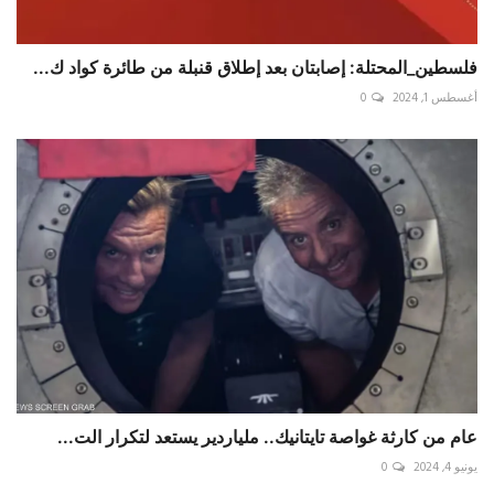
فلسطين_المحتلة: إصابتان بعد إطلاق قنبلة من طائرة كواد ك...
أغسطس 1, 2024
0
عام من كارثة غواصة تايتانيك.. ملياردير يستعد لتكرار الت...
يونيو 4, 2024
0