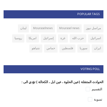
POPULAR TAGS
مراسل نيوز
Mourasel news
Mouraselnews
لبنان
اسرائيل
حزب الله
غزة
إسرائيل
امريكا
روسيا
ايران
سوريا
فلسطين
حماس
نتنياهو
VOTING POLL
الحوادث المتنقلة (عين الحلوة ، عين ابل ، الكحالة ) تؤدي الى :
التقسيم
تسوية