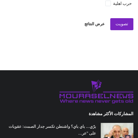
حرب اهلية
تصويت
عرض النتائج
المشاركات الأكثر مشاهدة
برّي... باي باي؟ واشنطن تكسر جدار الصمت: عقوبات
على "عر...