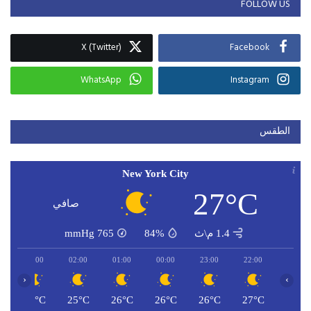
FOLLOW US
X (Twitter)
Facebook
WhatsApp
Instagram
الطقس
New York City
27°C
صافي
1.4 م\ث
84%
765
mmHg
03:00
02:00
01:00
00:00
23:00
22:00
‹
›
C
25°C
25°C
26°C
26°C
26°C
27°C