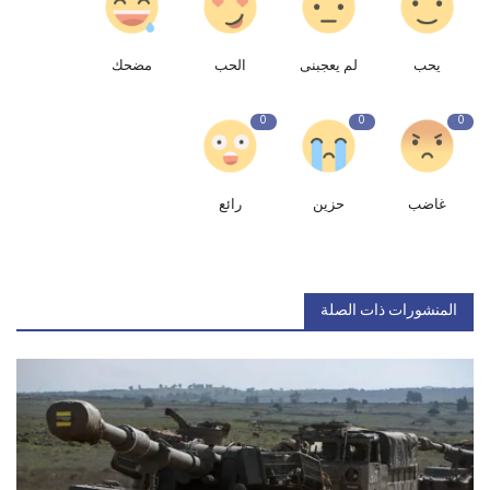
يحب
لم يعجبنى
الحب
مضحك
0
0
0
غاضب
حزين
رائع
المنشورات ذات الصلة