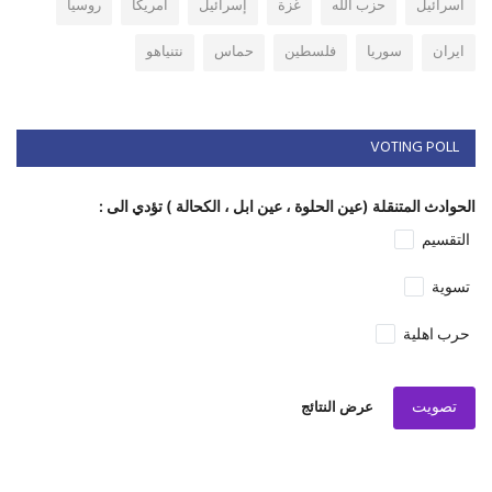
اسرائيل
حزب الله
غزة
إسرائيل
امريكا
روسيا
ايران
سوريا
فلسطين
حماس
نتنياهو
VOTING POLL
الحوادث المتنقلة (عين الحلوة ، عين ابل ، الكحالة ) تؤدي الى :
التقسيم
تسوية
حرب اهلية
تصويت
عرض النتائج