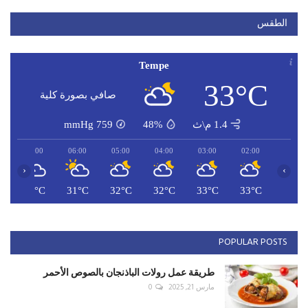
الطقس
Tempe
33°C
صافي بصورة كلية
1.4 م\ث
48%
759
mmHg
07:00
06:00
05:00
04:00
03:00
02:00
‹
›
C
32°C
31°C
32°C
32°C
33°C
33°C
POPULAR POSTS
طريقة عمل رولات الباذنجان بالصوص الأحمر
مارس 21, 2025
0