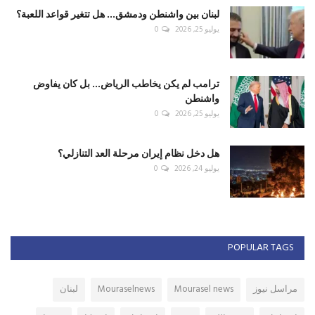
لبنان بين واشنطن ودمشق... هل تتغير قواعد اللعبة؟
يوليو 25, 2026
0
ترامب لم يكن يخاطب الرياض... بل كان يفاوض
واشنطن
يوليو 25, 2026
0
هل دخل نظام إيران مرحلة العد التنازلي؟
يوليو 24, 2026
0
POPULAR TAGS
مراسل نيوز
Mourasel news
Mouraselnews
لبنان