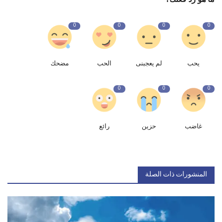
0
0
0
0
يحب
لم يعجبنى
الحب
مضحك
0
0
0
غاضب
حزين
رائع
المنشورات ذات الصلة