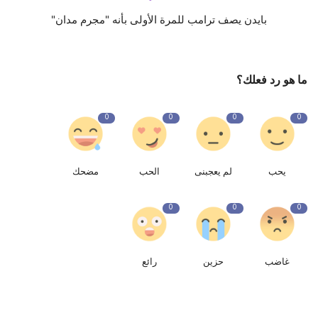
بايدن يصف ترامب للمرة الأولى بأنه "مجرم مدان"
ما هو رد فعلك؟
0
0
0
0
يحب
لم يعجبنى
الحب
مضحك
0
0
0
غاضب
حزين
رائع