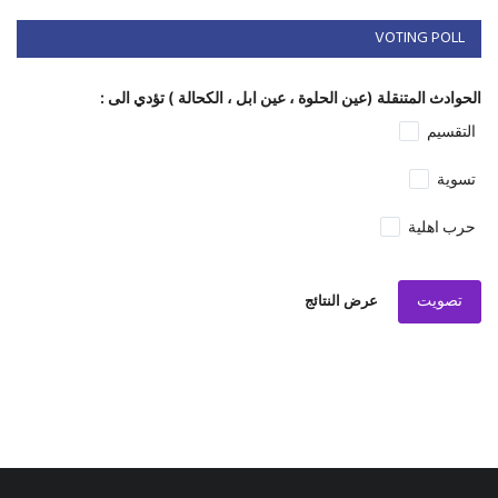
VOTING POLL
الحوادث المتنقلة (عين الحلوة ، عين ابل ، الكحالة ) تؤدي الى :
التقسيم
تسوية
حرب اهلية
تصويت
عرض النتائج