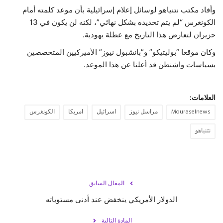
وأفاد مكتب نتنياهو لوسائل إعلام إسرائيلية بأن موعد كلمته أمام
حياة
الكونغرس “لم يتم تحديده بشكل نهائي”، لكنه لن يكون في 13
حزيران لتعارض هذا التاريخ مع عطلة يهودية.
وكان موقعا “بوليتيكو” و”بانشبول نيوز” الأميركيين المتخصصين
بسياسات واشنطن قد أعلنا عن هذا الموعد.
العلامات:
Mouraselnews
مراسل نيوز
اسرائيل
امريكا
الكونغرس
نتنياهو
المقال السابق
الدولار الأمريكي ينخفض عند أدنى مستوياته
المادة التالية