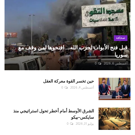
صحافة
قبل فتح الأبواب لحزب الله... افتحوها لمن وقف مع
سوريا
أغسطس 6, 2026
0
حين تخسر القوة معركة العقل
أغسطس 4, 2026
0
الشرق الأوسط أمام أخطر تحول استراتيجي منذ
سايكس–بيكو
يوليو 31, 2026
0