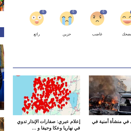
0
0
0
ضحك
غاضب
حزين
رائع
 في منشأة أمنية في
إعلام عبري: صفارات الإنذار تدوي
في نهاريا وعكا وحيفا و ...