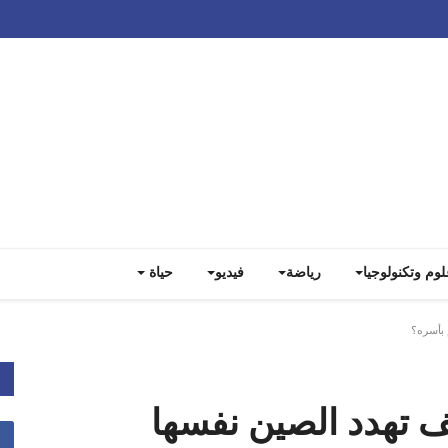
Track all markets on TradingView
لوم وتكنولوجيا
رياضة
فيديو
حياة
م بأسره؟
يف تهدد الصين نفسها