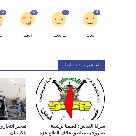
0
0
0
0
يحب
لم يعجبنى
الحب
م
المنشورات ذات الصلة
سرايا القدس: قصفنا برشقة
تفجير انتحاري
صاروخية مناطق غلاف قطاع غزة
باكستان