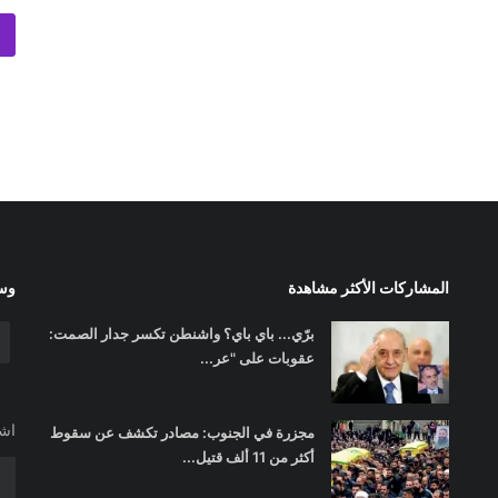
المشاركات الأكثر مشاهدة
وسا
برّي... باي باي؟ واشنطن تكسر جدار الصمت:
عقوبات على "عر...
اشت
مجزرة في الجنوب: مصادر تكشف عن سقوط
أكثر من 11 ألف قتيل...