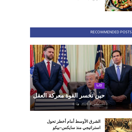
RECOMMENDED POSTS
كتّابنا
حين تخسر القوة معركة العقل
أغسطس 4, 2026
0
الشرق الأوسط أمام أخطر تحول
استراتيجي منذ سايكس–بيكو