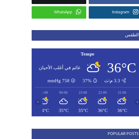
WhatsApp
Instagram
الطقس
Tempe
36°C
غائم في أغلب الأحيان
3.3 م\ث
37%
758
mmHg
03:00
02:00
01:00
00:00
23:00
22:00
21:00
‹
›
33°C
33°C
34°C
35°C
35°C
36°C
36°C
POPULAR POSTS