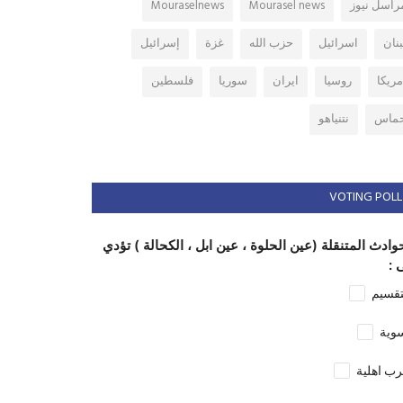
راسل نيوز
Mourasel news
Mouraselnews
بنان
اسرائيل
حزب الله
غزة
إسرائيل
مريكا
روسيا
ايران
سوريا
فلسطين
ماس
نتنياهو
VOTING POLL
وادث المتنقلة (عين الحلوة ، عين ابل ، الكحالة ) تؤدي
 :
تقسيم
وية
ب اهلية