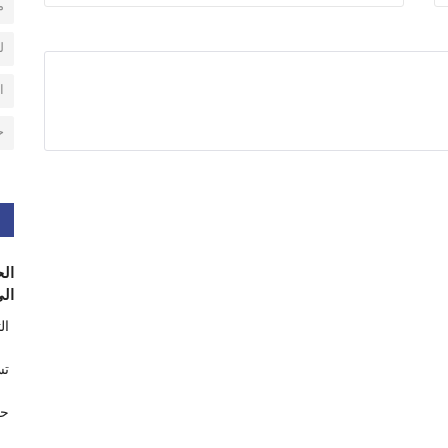
م
ل
ا
ح
الح
الى
ال
تس
حر