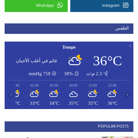
WhatsApp
Instagram
الطقس
Tempe
36°C
غائم في أغلب الأحيان
2.3 م\ث
38%
758
mmHg
03:00
02:00
01:00
00:00
23:00
22:00
‹
›
C
33°C
33°C
34°C
35°C
35°C
36°C
POPULAR POSTS