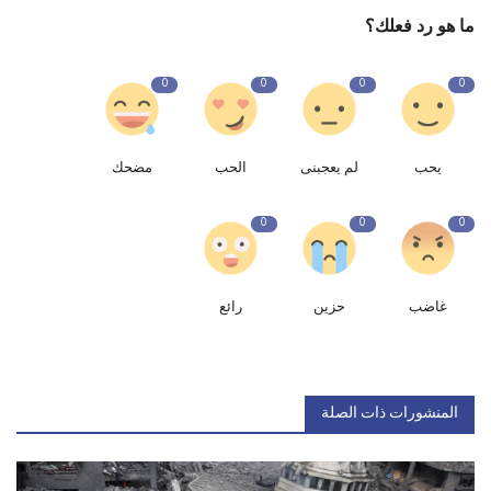
ما هو رد فعلك؟
0
0
0
0
يحب
لم يعجبنى
الحب
مضحك
0
0
0
غاضب
حزين
رائع
المنشورات ذات الصلة