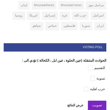
مراسل نيوز
Mourasel news
Mouraselnews
لبنان
اسرائيل
حزب الله
غزة
إسرائيل
امريكا
روسيا
ايران
سوريا
فلسطين
حماس
نتنياهو
VOTING POLL
الحوادث المتنقلة (عين الحلوة ، عين ابل ، الكحالة ) تؤدي الى :
التقسيم
تسوية
حرب اهلية
تصويت
عرض النتائج