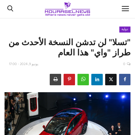
دولية
"تسلا" لن تدشن النسخة الأحدث من
الأخبار
طراز "واي" هذا العام
كتّابنا
0
يونيو 9, 2024 - 17:00
السعودية
اقتصاد
علوم وتكنولوجيا
رياضة
فيديو