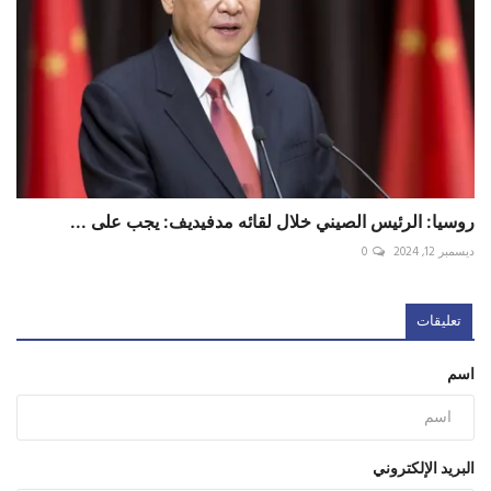
روسيا‬⁩: الرئيس الصيني خلال لقائه ⁧‫مدفيديف‬⁩: يجب على ...
ديسمبر 12, 2024
0
تعليقات
اسم
البريد الإلكتروني