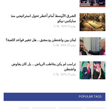
الشرق الأوسط أمام أخطر تحول استراتيجي منذ
سايكس–بيكو
يوليو 31, 2026
0
لبنان بين واشنطن ودمشق... هل تتغير قواعد اللعبة؟
يوليو 25, 2026
0
ترامب لم يكن يخاطب الرياض... بل كان يفاوض
واشنطن
يوليو 25, 2026
0
POPULAR TAGS