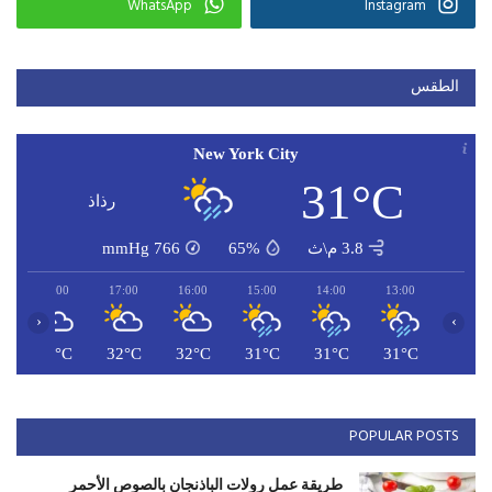
WhatsApp
Instagram
الطقس
New York City
31°C
رذاذ
3.8 م\ث
65%
766
mmHg
18:00
17:00
16:00
15:00
14:00
13:00
‹
›
C
31°C
32°C
32°C
31°C
31°C
31°C
POPULAR POSTS
طريقة عمل رولات الباذنجان بالصوص الأحمر