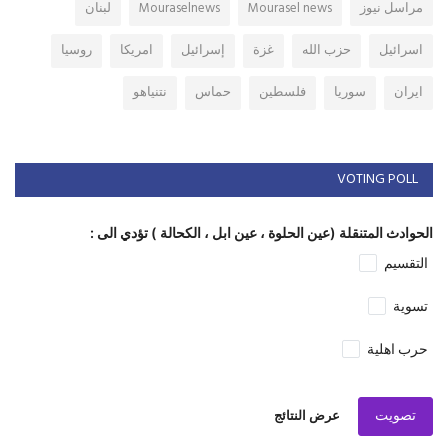
مراسل نيوز
Mourasel news
Mouraselnews
لبنان
اسرائيل
حزب الله
غزة
إسرائيل
امريكا
روسيا
ايران
سوريا
فلسطين
حماس
نتنياهو
VOTING POLL
الحوادث المتنقلة (عين الحلوة ، عين ابل ، الكحالة ) تؤدي الى :
التقسيم
تسوية
حرب اهلية
تصويت
عرض النتائج