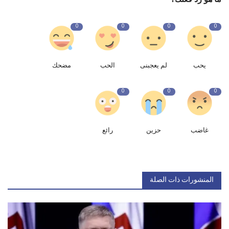
0
0
0
0
يحب
لم يعجبنى
الحب
مضحك
0
0
0
غاضب
حزين
رائع
المنشورات ذات الصلة