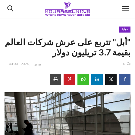
دولية
"أبل" تتربع على عرش شركات العالم
الأخبار
بقيمة 3.7 تريليون دولار
كتّابنا
0
يونيو 13, 2024 - 04:00
السعودية
اقتصاد
علوم وتكنولوجيا
رياضة
فيديو