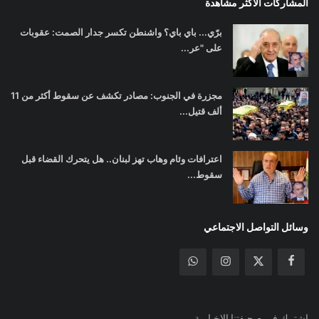
المشاركات الأكثر مشاهدة
برّي... باي باي؟ واشنطن تكسر جدار الصمت: عقوبات
على "عر...
مجزرة في الجنوب: مصادر تكشف عن سقوط أكثر من 11
ألف قتيل...
اعترافات وئام وهاب تهز لبنان.. هل يتحرك القضاء قبل
سقوط...
وسائل التواصل الاجتماعي