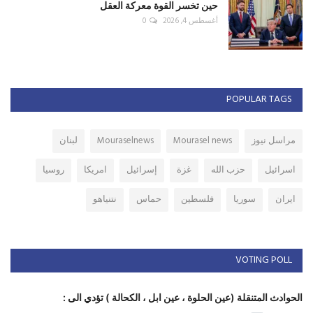
حين تخسر القوة معركة العقل
أغسطس 4, 2026
0
POPULAR TAGS
مراسل نيوز
Mourasel news
Mouraselnews
لبنان
اسرائيل
حزب الله
غزة
إسرائيل
امريكا
روسيا
ايران
سوريا
فلسطين
حماس
نتنياهو
VOTING POLL
الحوادث المتنقلة (عين الحلوة ، عين ابل ، الكحالة ) تؤدي الى :