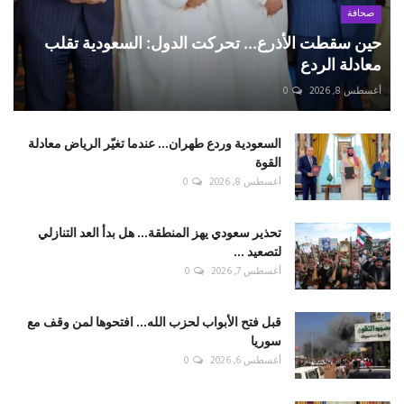
صحافة
حين سقطت الأذرع... تحركت الدول: السعودية تقلب
معادلة الردع
أغسطس 8, 2026
0
السعودية وردع طهران... عندما تغيّر الرياض معادلة
القوة
أغسطس 8, 2026
0
تحذير سعودي يهز المنطقة... هل بدأ العد التنازلي
لتصعيد ...
أغسطس 7, 2026
0
قبل فتح الأبواب لحزب الله... افتحوها لمن وقف مع
سوريا
أغسطس 6, 2026
0