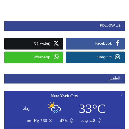
FOLLOW US
X (Twitter)
Facebook
WhatsApp
Instagram
الطقس
New York City
33°C
رذاذ
4.8 م\ث
43%
760
mmHg