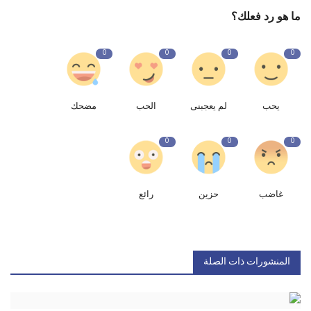
ما هو رد فعلك؟
0
0
0
0
يحب
لم يعجبنى
الحب
مضحك
0
0
0
غاضب
حزين
رائع
المنشورات ذات الصلة