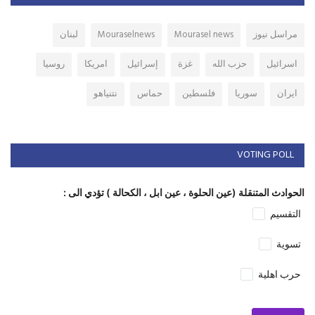
مراسل نيوز
Mourasel news
Mouraselnews
لبنان
اسرائيل
حزب الله
غزة
إسرائيل
امريكا
روسيا
ايران
سوريا
فلسطين
حماس
نتنياهو
VOTING POLL
الحوادث المتنقلة (عين الحلوة ، عين ابل ، الكحالة ) تؤدي الى :
التقسيم
تسوية
حرب اهلية