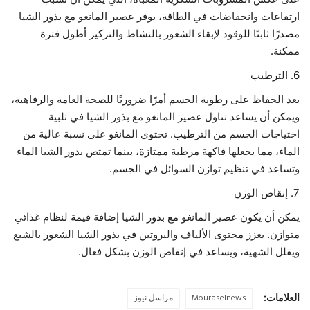
ارتفاعات وانخفاضات في الطاقة، يوفر عصير المانغو مع بذور الشيا
مصدرًا ثابتًا للوقود لإبقاء الشعور بالنشاط والتركيز أطول فترة
ممكنة.
6. الترطيب
يعد الحفاظ على رطوبة الجسم أمرًا ضروريًا للصحة العامة والرفاهية،
ويمكن أن يساعد تناول عصير المانغو مع بذور الشيا في تلبية
احتياجات الجسم من الترطيب. تحتوي المانغو على نسبة عالية من
الماء، مما يجعلها فاكهة مرطبة ممتازة، بينما تمتص بذور الشيا الماء
وتساعد في تنظيم توازن السوائل في الجسم.
7. إنقاص الوزن
يمكن أن يكون عصير المانغو مع بذور الشيا إضافة قيمة لنظام غذائي
متوازن. يعزز محتوى الألياف والبروتين في بذور الشيا الشعور بالشبع
ويقلل الشهية، ويساعد في إنقاص الوزن بشكل فعال.
العلامات:
Mouraselnews
مراسل نيوز