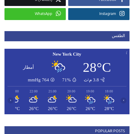
WhatsApp
Instagram
الطقس
New York City
28°C
أمطار
3.8 م\ث
71%
764
mmHg
23:00
22:00
21:00
20:00
19:00
18:00
‹
›
C
26°C
26°C
26°C
26°C
26°C
28°C
POPULAR POSTS