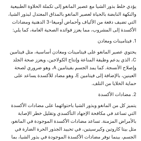
يؤدي خلط بذور الشيا مع عصير المانغو إلى تكملة الحلاوة الطبيعية
حياة
والنكهة النابضة بالحياة لعصير المانغو بالمذاق المعتدل لبذور الشيا،
التي تضيف دفعة من الألياف وأحماض أوميغا-3 الدهنية ومضادات
الأكسدة إلى المشروب، مما يعزز فوائده الصحية العامة، كما يلي:
1. فيتامينات ومعادن
يحتوي عصير المانغو على فيتامينات ومعادن أساسية، مثل فيتامين
C، الذي يدعم وظيفة المناعة وإنتاج الكولاجين، ويعزز صحة الجلد
وإصلاح الأنسجة. كما يمد الجسم بفيتامين A، وهو ضروري لصحة
العينين، بالإضافة إلى فيتامين E، وهو مضاد للأكسدة يساعد على
حماية الخلايا من التلف.
2. مضادات الأكسدة
يتميز كل من المانغو وبذور الشيا باحتوائهما على مضادات الأكسدة
التي تساعد في مكافحة الإجهاد التأكسدي وتقليل خطر الإصابة
بالأمراض المزمنة. تساعد مضادات الأكسدة الموجودة في المانغو،
مثل بيتا كاروتين وكيرسيتين، في تحييد الجذور الحرة الضارة في
الجسم، بينما توفر مضادات الأكسدة الموجودة في بذور الشيا، بما