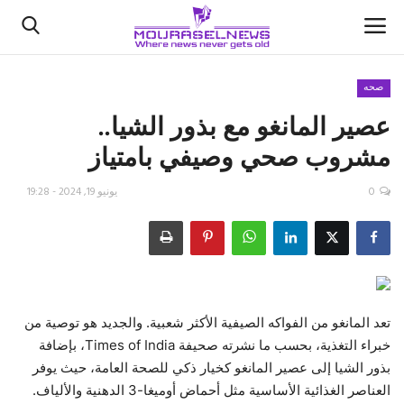
صحه
عصير المانغو مع بذور الشيا..
الأخبار
مشروب صحي وصيفي بامتياز
كتّابنا
0
يونيو 19, 2024 - 19:28
السعودية
اقتصاد
علوم وتكنولوجيا
تعد المانغو من الفواكه الصيفية الأكثر شعبية. والجديد هو توصية من
خبراء التغذية، بحسب ما نشرته صحيفة Times of India، بإضافة
رياضة
بذور الشيا إلى عصير المانغو كخيار ذكي للصحة العامة، حيث يوفر
العناصر الغذائية الأساسية مثل أحماض أوميغا-3 الدهنية والألياف.
فيديو