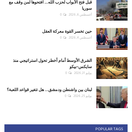
قبل فتح الأبواب لحزب الله... افتحوها لمن وقف مع
سوريا
أغسطس 6, 2026
0
حين تخسر القوة معركة العقل
أغسطس 4, 2026
0
الشرق الأوسط أمام أخطر تحول استراتيجي منذ
سايكس–بيكو
يوليو 31, 2026
0
لبنان بين واشنطن ودمشق... هل تتغير قواعد اللعبة؟
يوليو 25, 2026
0
POPULAR TAGS