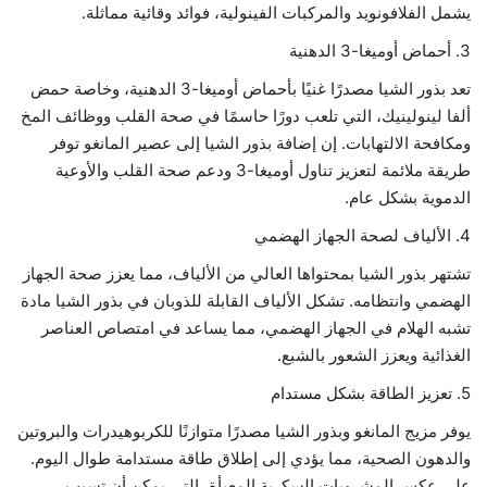
يشمل الفلافونويد والمركبات الفينولية، فوائد وقائية مماثلة.
3. أحماض أوميغا-3 الدهنية
تعد بذور الشيا مصدرًا غنيًا بأحماض أوميغا-3 الدهنية، وخاصة حمض
ألفا لينولينيك، التي تلعب دورًا حاسمًا في صحة القلب ووظائف المخ
ومكافحة الالتهابات. إن إضافة بذور الشيا إلى عصير المانغو توفر
طريقة ملائمة لتعزيز تناول أوميغا-3 ودعم صحة القلب والأوعية
الدموية بشكل عام.
4. الألياف لصحة الجهاز الهضمي
تشتهر بذور الشيا بمحتواها العالي من الألياف، مما يعزز صحة الجهاز
الهضمي وانتظامه. تشكل الألياف القابلة للذوبان في بذور الشيا مادة
تشبه الهلام في الجهاز الهضمي، مما يساعد في امتصاص العناصر
الغذائية ويعزز الشعور بالشبع.
5. تعزيز الطاقة بشكل مستدام
يوفر مزيج المانغو وبذور الشيا مصدرًا متوازنًا للكربوهيدرات والبروتين
والدهون الصحية، مما يؤدي إلى إطلاق طاقة مستدامة طوال اليوم.
على عكس المشروبات السكرية المعبأة، التي يمكن أن تسبب