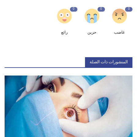
0
0
0
غاضب
حزين
رائع
المنشورات ذات الصلة