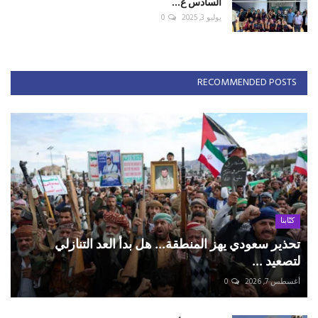
السادس ع...
يوليو 3, 2025
0
RECOMMENDED POSTS
كتّابنا
تحذير سعودي يهز المنطقة... هل بدأ العد التنازلي
لتصعيد ...
أغسطس 7, 2026
0