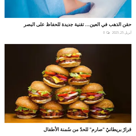
حقن الذهب في العين... تقنية جديدة للحفاظ على البصر
أبريل 25, 2025
0
قرارٌ بريطانيٌ "صارم" للحدّ من سُمنة الأطفال