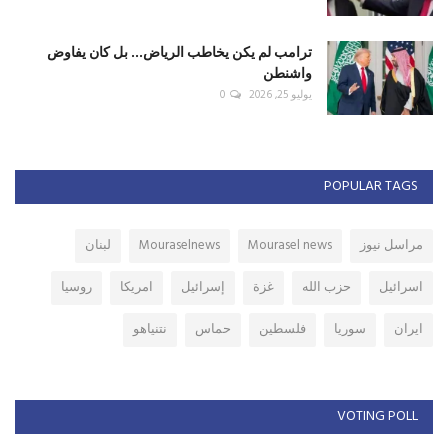
ترامب لم يكن يخاطب الرياض... بل كان يفاوض
واشنطن
يوليو 25, 2026
0
POPULAR TAGS
مراسل نيوز
Mourasel news
Mouraselnews
لبنان
اسرائيل
حزب الله
غزة
إسرائيل
امريكا
روسيا
ايران
سوريا
فلسطين
حماس
نتنياهو
VOTING POLL