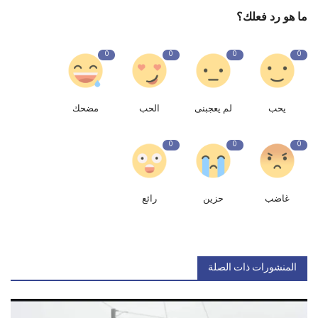
ما هو رد فعلك؟
0
0
0
0
يحب
لم يعجبنى
الحب
مضحك
0
0
0
غاضب
حزين
رائع
المنشورات ذات الصلة