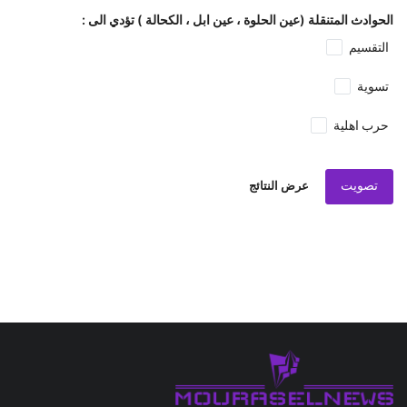
الحوادث المتنقلة (عين الحلوة ، عين ابل ، الكحالة ) تؤدي الى :
التقسيم
تسوية
حرب اهلية
تصويت
عرض النتائج