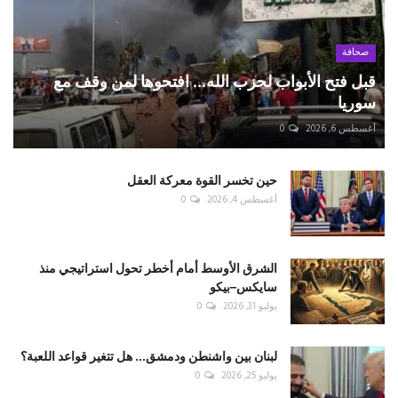
صحافة
قبل فتح الأبواب لحزب الله... افتحوها لمن وقف مع
سوريا
أغسطس 6, 2026
0
حين تخسر القوة معركة العقل
أغسطس 4, 2026
0
الشرق الأوسط أمام أخطر تحول استراتيجي منذ
سايكس–بيكو
يوليو 31, 2026
0
لبنان بين واشنطن ودمشق... هل تتغير قواعد اللعبة؟
يوليو 25, 2026
0