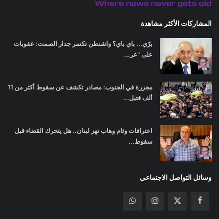
المشاركات الأكثر مشاهدة
برّي... باي باي؟ واشنطن تكسر جدار الصمت: عقوبات
على "عر...
مجزرة في الجنوب: مصادر تكشف عن سقوط أكثر من 11
ألف قتيل...
اعترافات وئام وهاب تهز لبنان.. هل يتحرك القضاء قبل
سقوط...
وسائل التواصل الاجتماعي