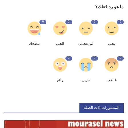
ما هو رد فعلك؟
0
0
0
0
يحب
لم يعجبنى
الحب
مضحك
0
0
0
غاضب
حزين
رائع
المنشورات ذات الصلة