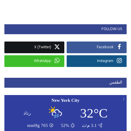
FOLLOW US
X (Twitter)
Facebook
WhatsApp
Instagram
الطقس
New York City
32°C
رذاذ
3.1 م\ث
52%
765
mmHg