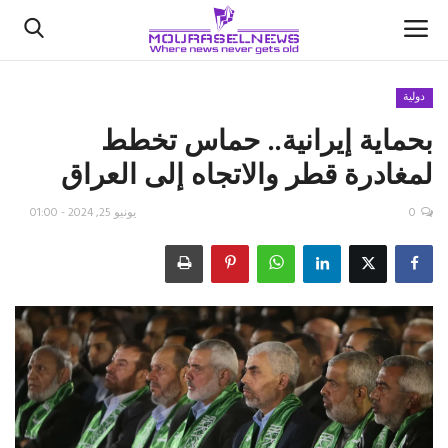
دولية
بحماية إيرانية.. حماس تخطط
الأخبار
لمغادرة قطر والاتجاه إلى العراق
كتّابنا
0
يونيو 25, 2024 - 01:00
السعودية
اقتصاد
علوم وتكنولوجيا
رياضة
فيديو