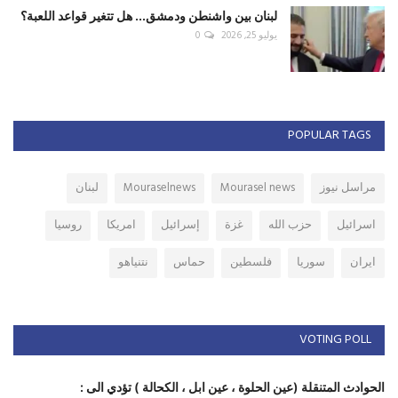
لبنان بين واشنطن ودمشق... هل تتغير قواعد اللعبة؟
يوليو 25, 2026
0
POPULAR TAGS
مراسل نيوز
Mourasel news
Mouraselnews
لبنان
اسرائيل
حزب الله
غزة
إسرائيل
امريكا
روسيا
ايران
سوريا
فلسطين
حماس
نتنياهو
VOTING POLL
الحوادث المتنقلة (عين الحلوة ، عين ابل ، الكحالة ) تؤدي الى :