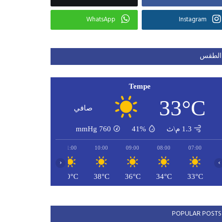
WhatsApp
Instagram
الطقس
Tempe
33°C
صافي
1.3 م\ث
41%
760
mmHg
13:00
12:00
11:00
10:00
09:00
08:00
07:00
‹
›
42°C
41°C
40°C
38°C
36°C
34°C
33°C
POPULAR POSTS