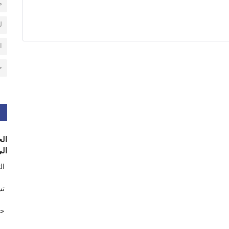
م
ل
ا
ح
الح
الى
ال
تس
حر