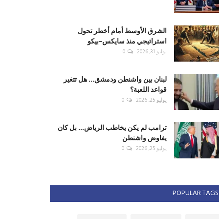
الشرق الأوسط أمام أخطر تحول
استراتيجي منذ سايكس–بيكو
يوليو 31, 2026
0
لبنان بين واشنطن ودمشق... هل تتغير
قواعد اللعبة؟
يوليو 25, 2026
0
ترامب لم يكن يخاطب الرياض... بل كان
يفاوض واشنطن
يوليو 25, 2026
0
POPULAR TAGS