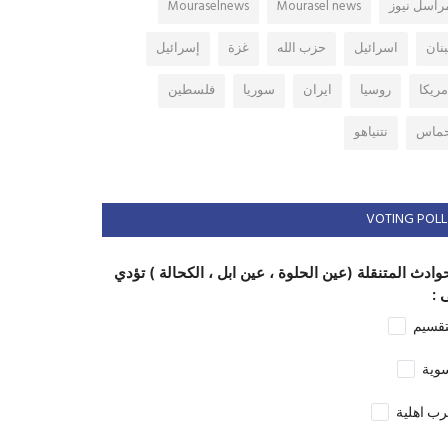
راسل نيوز
Mourasel news
Mouraselnews
بنان
اسرائيل
حزب الله
غزة
إسرائيل
مريكا
روسيا
ايران
سوريا
فلسطين
ماس
نتنياهو
VOTING POLL
وادث المتنقلة (عين الحلوة ، عين ابل ، الكحالة ) تؤدي
 :
تقسيم
وية
ب اهلية