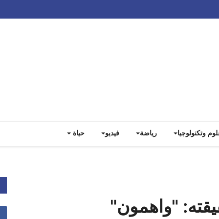
Track all markets on TradingView
لوم وتكنولوجيا
رياضة
فيديو
حياة
قته: "واهمون"