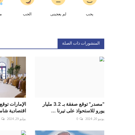
يحب
لم يعجبنى
الحب
م
المنشورات ذات الصلة
"مصدر" توقع صفقة بـ 3.2 مليار
الإمارات توقع
يورو للاستحواذ على تيرنا ...
اقتصادية شام
يونيو 20, 2024
0
يوليو 29, 2024