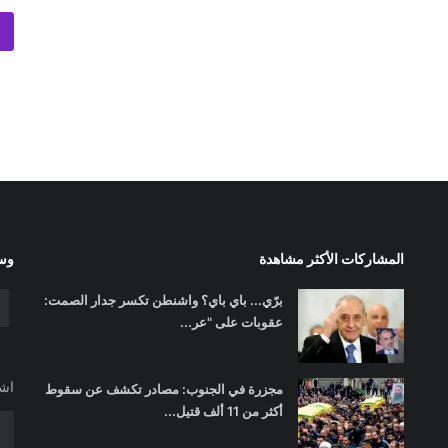
المشاركات الأكثر مشاهدة
وسا
برّي... باي باي؟ واشنطن تكسر جدار الصمت:
عقوبات على "عر...
اشت
مجزرة في الجنوب: مصادر تكشف عن سقوط
أكثر من 11 ألف قتيل...