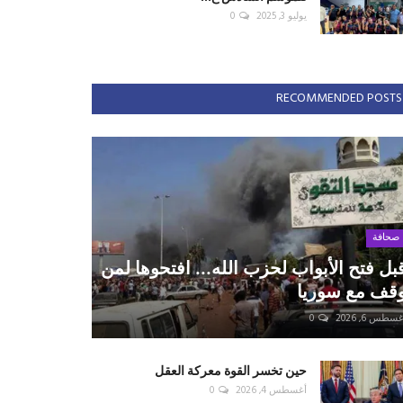
يوليو 3, 2025
0
RECOMMENDED POSTS
صحافة
بل فتح الأبواب لحزب الله... افتحوها لمن
قف مع سوريا
سطس 6, 2026
0
حين تخسر القوة معركة العقل
أغسطس 4, 2026
0