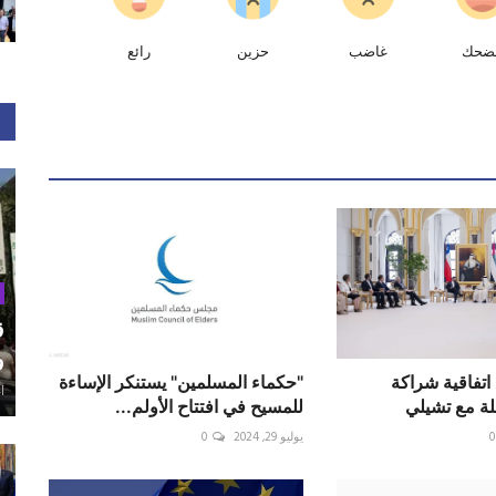
ضحك
غاضب
حزين
رائع
ق
و
 اتفاقية شراكة
"حكماء المسلمين" يستنكر الإساءة
أغ
لة مع تشيلي
للمسيح في افتتاح الأولم...
0
يوليو 29, 2024
0