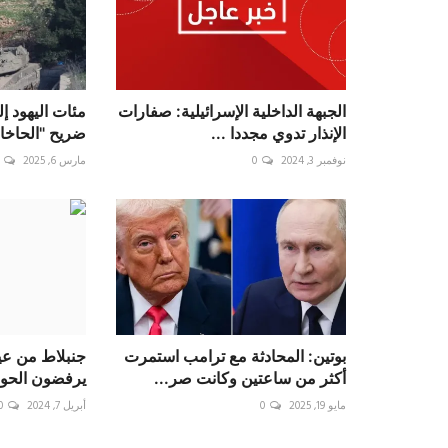
الجبهة الداخلية الإسرائيلية: صفارات
مئات اليهود إ
الإنذار تدوي مجددا ...
ضريح "الحاخا
نوفمبر 3, 2024
0
مارس 6, 2025
بوتين: المحادثة مع ترامب استمرت
جنبلاط من عين
أكثر من ساعتين وكانت صر...
يرفضون الحوا
مايو 19, 2025
0
أبريل 7, 2024
0