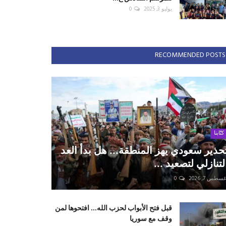
يوليو 3, 2025
0
RECOMMENDED POSTS
كتّابنا
حذير سعودي يهز المنطقة... هل بدأ العد
لتنازلي لتصعيد ...
سطس 7, 2026
0
قبل فتح الأبواب لحزب الله... افتحوها لمن
وقف مع سوريا