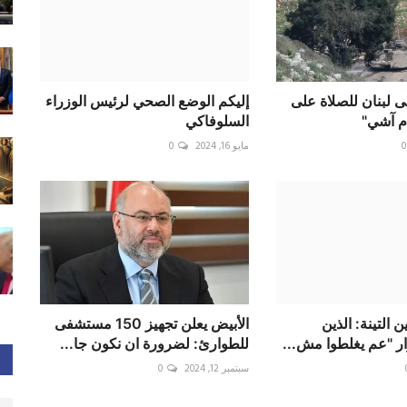
لى لبنان للصلاة على
إليكم الوضع الصحي لرئيس الوزراء
م آشي"
السلوفاكي
0
مايو 16, 2024
0
 التينة: الذين
الأبيض يعلن تجهيز 150 مستشفى
ر "عم يغلطوا مش...
للطوارئ: لضرورة ان نكون جا...
سبتمبر 12, 2024
0