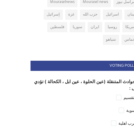
راسل نيوز
Mourasel news
Mouraselnews
بنان
اسرائيل
حزب الله
غزة
إسرائيل
مريكا
روسيا
ايران
سوريا
فلسطين
ماس
نتنياهو
VOTING POLL
وادث المتنقلة (عين الحلوة ، عين ابل ، الكحالة ) تؤدي
 :
تقسيم
وية
ب اهلية