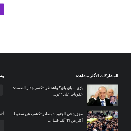
المشاركات الأكثر مشاهدة
وسا
برّي... باي باي؟ واشنطن تكسر جدار الصمت:
عقوبات على "عر...
اشت
مجزرة في الجنوب: مصادر تكشف عن سقوط
أكثر من 11 ألف قتيل...