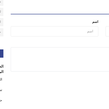
م
ل
اسم
ا
ح
الح
الى
ال
تس
حر