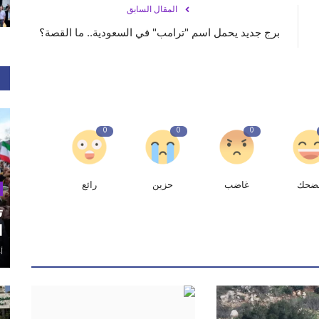
المقال السابق
برج جديد يحمل اسم "ترامب" في السعودية.. ما القصة؟
0
0
0
ضحك
غاضب
حزين
رائع
ت
ا
أغ