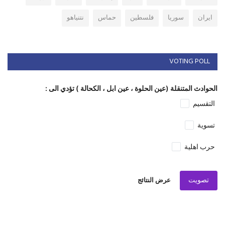
ايران
سوريا
فلسطين
حماس
نتنياهو
VOTING POLL
الحوادث المتنقلة (عين الحلوة ، عين ابل ، الكحالة ) تؤدي الى :
التقسيم
تسوية
حرب اهلية
تصويت
عرض النتائج