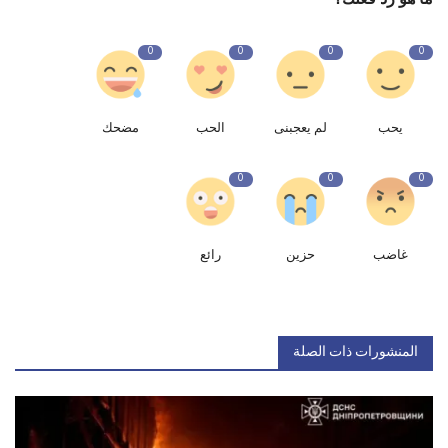
0
0
0
0
يحب
لم يعجبنى
الحب
مضحك
0
0
0
غاضب
حزين
رائع
المنشورات ذات الصلة