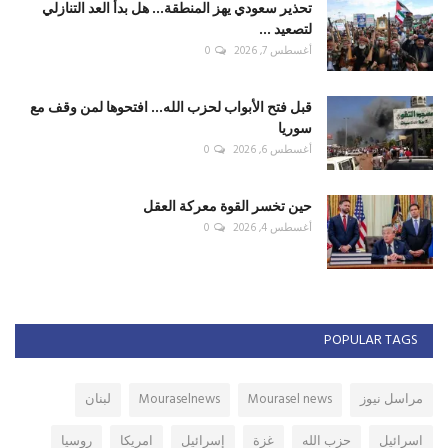
تحذير سعودي يهز المنطقة... هل بدأ العد التنازلي
لتصعيد ...
أغسطس 7, 2026
0
قبل فتح الأبواب لحزب الله... افتحوها لمن وقف مع
سوريا
أغسطس 6, 2026
0
حين تخسر القوة معركة العقل
أغسطس 4, 2026
0
POPULAR TAGS
مراسل نيوز
Mourasel news
Mouraselnews
لبنان
اسرائيل
حزب الله
غزة
إسرائيل
امريكا
روسيا