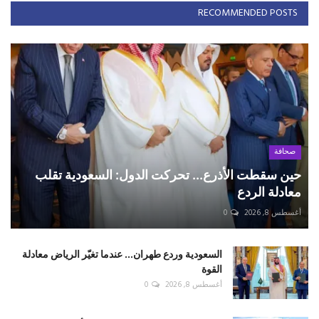
RECOMMENDED POSTS
صحافة
حين سقطت الأذرع... تحركت الدول: السعودية تقلب
معادلة الردع
أغسطس 8, 2026
0
السعودية وردع طهران... عندما تغيّر الرياض معادلة
القوة
أغسطس 8, 2026
0