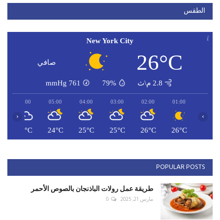
الطقس
New York City
26°C
صافي
2.8 م\ث
79%
761
mmHg
06:00
05:00
04:00
03:00
02:00
01:00
‹
›
C
24°C
24°C
25°C
25°C
26°C
26°C
POPULAR POSTS
طريقة عمل رولات الباذنجان بالصوص الأحمر
مارس 21, 2025
0