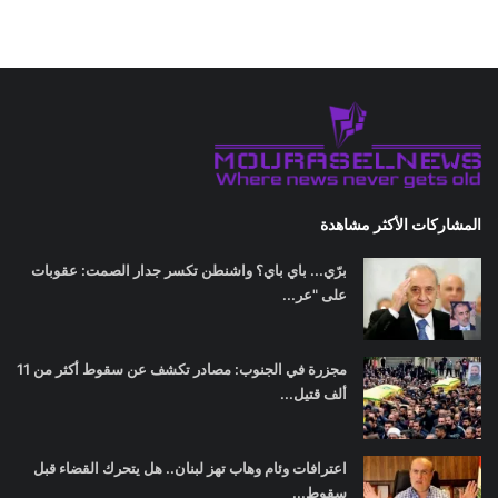
المشاركات الأكثر مشاهدة
برّي... باي باي؟ واشنطن تكسر جدار الصمت: عقوبات
على "عر...
مجزرة في الجنوب: مصادر تكشف عن سقوط أكثر من 11
ألف قتيل...
اعترافات وئام وهاب تهز لبنان.. هل يتحرك القضاء قبل
سقوط...