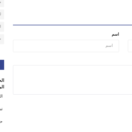
م
ل
ا
اسم
ح
الح
الى
ال
تس
حر