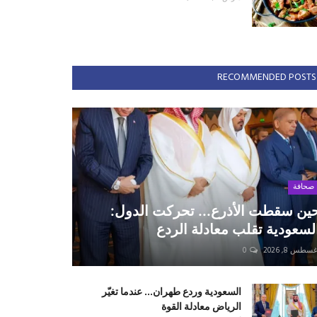
RECOMMENDED POSTS
صحافة
ين سقطت الأذرع... تحركت الدول:
لسعودية تقلب معادلة الردع
سطس 8, 2026
0
السعودية وردع طهران... عندما تغيّر
الرياض معادلة القوة