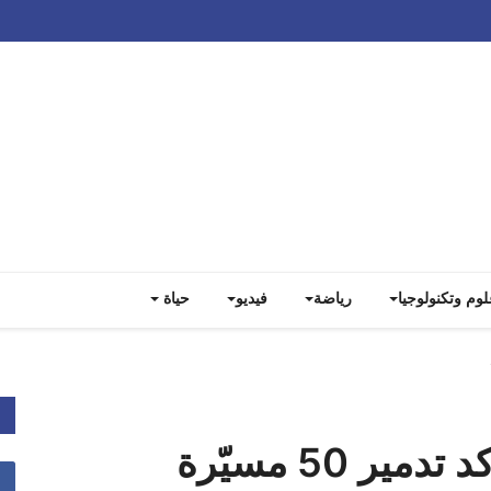
Track all markets on TradingView
لوم وتكنولوجيا
رياضة
فيديو
حياة
وزارة الدفاع الروسية تؤكد تدمير 50 مسيّرة