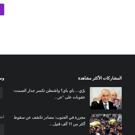
المشاركات الأكثر مشاهدة
وسا
برّي... باي باي؟ واشنطن تكسر جدار الصمت:
عقوبات على "عر...
اشت
مجزرة في الجنوب: مصادر تكشف عن سقوط
أكثر من 11 ألف قتيل...