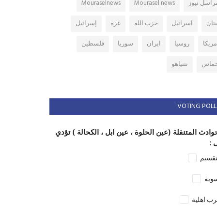
راسل نيوز
Mourasel news
Mouraselnews
بنان
اسرائيل
حزب الله
غزة
إسرائيل
مريكا
روسيا
ايران
سوريا
فلسطين
ماس
نتنياهو
VOTING POLL
وادث المتنقلة (عين الحلوة ، عين ابل ، الكحالة ) تؤدي
 :
تقسيم
وية
ب اهلية