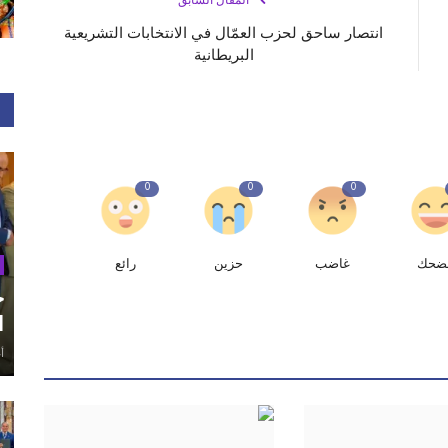
المقال السابق
انتصار ساحق لحزب العمّال في الانتخابات التشريعية
البريطانية
0
0
0
ضحك
غاضب
حزين
رائع
ح
ا
أغ