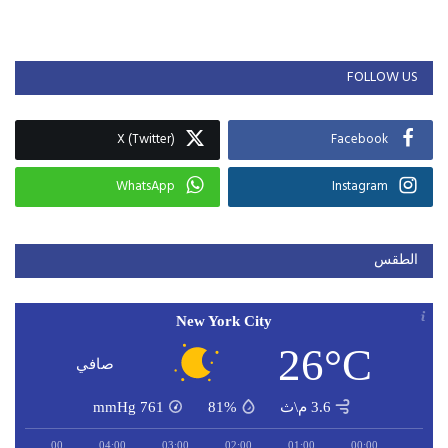
FOLLOW US
X (Twitter)
Facebook
WhatsApp
Instagram
الطقس
New York City
26°C
صافي
3.6 م\ث
81%
761
mmHg
05:00
04:00
03:00
02:00
01:00
00:00