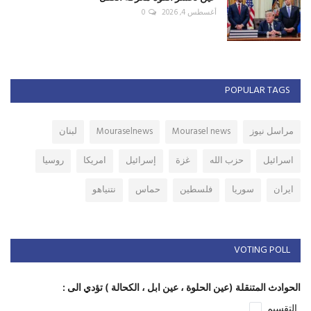
أغسطس 4, 2026
0
POPULAR TAGS
مراسل نيوز
Mourasel news
Mouraselnews
لبنان
اسرائيل
حزب الله
غزة
إسرائيل
امريكا
روسيا
ايران
سوريا
فلسطين
حماس
نتنياهو
VOTING POLL
الحوادث المتنقلة (عين الحلوة ، عين ابل ، الكحالة ) تؤدي الى :
التقسيم