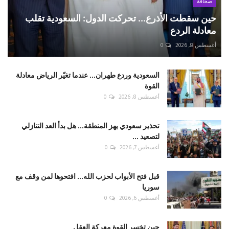
صحافة
حين سقطت الأذرع... تحركت الدول: السعودية تقلب
معادلة الردع
أغسطس 8, 2026
0
السعودية وردع طهران... عندما تغيّر الرياض معادلة
القوة
أغسطس 8, 2026
0
تحذير سعودي يهز المنطقة... هل بدأ العد التنازلي
لتصعيد ...
أغسطس 7, 2026
0
قبل فتح الأبواب لحزب الله... افتحوها لمن وقف مع
سوريا
أغسطس 6, 2026
0
حين تخسر القوة معركة العقل