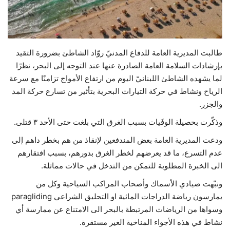
حياة
طالبت المديرية العامة للدفاع المدنيّ روّاد الشاطئ بضرورة التقيد
بإرشادات السلامة العامة الصادرة عنها عند التوجه إلى البحر، نظرًا
لما يشهده الشاطئ اللبنانيّ اليوم من ارتفاع الأمواج تزامنًا مع سرعة
الرياح ونشاط في حركة التيارات البحرية بتأثير من تسارع حركة المد
والجزر.
وذكّرت بحصيلة الوفَيات بسبب الغرق التي بلغت حتى الأحد ٣ قتلى.
ودعت المديرية العامة بعض المندفعين لإنقاذ من هم بخطر داهم إلى
عدم التسرع، ما قد يعرضهم لخطر الغرق بدورهم، بسبب افتقارهم
الى الخبرة المطلوبة للتمكن من التدخل في حالات مماثلة.
ونبّهت صيادي الأسماك وأصحاب المراكب السياحية وكل من
يمارسون رياضة الدراجات المائية او التحليق الشراعي paragliding
وسواها من الرياضات المرتبطة بالبحر الى الامتناع عن ممارسة أي
نشاط في هذه الأجواء المناخية الغير مستقرة.