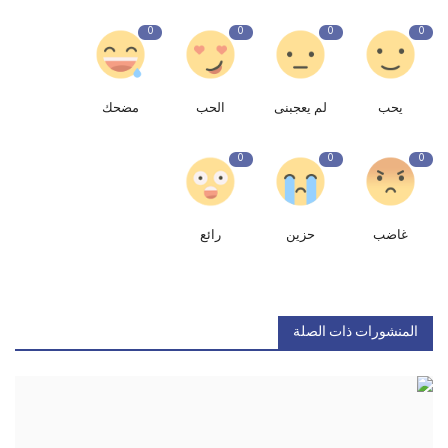
0
0
0
0
يحب
لم يعجبنى
الحب
مضحك
0
0
0
غاضب
حزين
رائع
المنشورات ذات الصلة