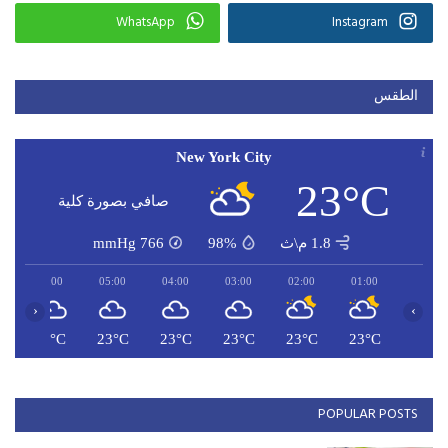
WhatsApp
Instagram
الطقس
New York City
23°C
صافي بصورة كلية
1.8 م\ث
98%
766
mmHg
06:00
05:00
04:00
03:00
02:00
01:00
‹
›
C
23°C
23°C
23°C
23°C
23°C
23°C
POPULAR POSTS