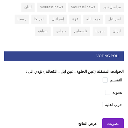
مراسل نيوز
Mourasel news
Mouraselnews
لبنان
اسرائيل
حزب الله
غزة
إسرائيل
امريكا
روسيا
ايران
سوريا
فلسطين
حماس
نتنياهو
VOTING POLL
الحوادث المتنقلة (عين الحلوة ، عين ابل ، الكحالة ) تؤدي الى :
التقسيم
تسوية
حرب اهلية
تصويت
عرض النتائج