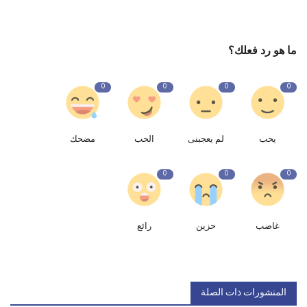
ما هو رد فعلك؟
0
0
0
0
يحب
لم يعجبنى
الحب
مضحك
0
0
0
غاضب
حزين
رائع
المنشورات ذات الصلة