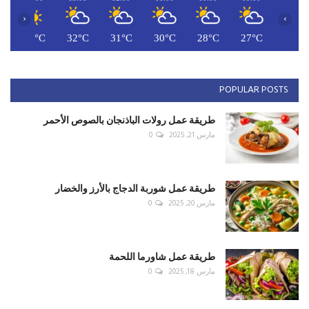
‹
›
C
32°C
32°C
31°C
30°C
28°C
27°C
POPULAR POSTS
طريقة عمل رولات الباذنجان بالصوص الأحمر
مارس 21, 2025
0
طريقة عمل شوربة الدجاج بالأرز والخضار
مارس 20, 2025
0
طريقة عمل شاورما اللحمة
مارس 18, 2025
0