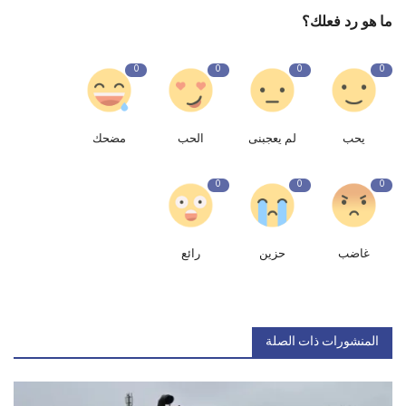
ما هو رد فعلك؟
0
0
0
0
يحب
لم يعجبنى
الحب
مضحك
0
0
0
غاضب
حزين
رائع
المنشورات ذات الصلة