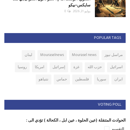
سايكس–بيكو
يوليو 31, 2026
0
POPULAR TAGS
مراسل نيوز
Mourasel news
Mouraselnews
لبنان
اسرائيل
حزب الله
غزة
إسرائيل
امريكا
روسيا
ايران
سوريا
فلسطين
حماس
نتنياهو
VOTING POLL
الحوادث المتنقلة (عين الحلوة ، عين ابل ، الكحالة ) تؤدي الى :
التقسيم