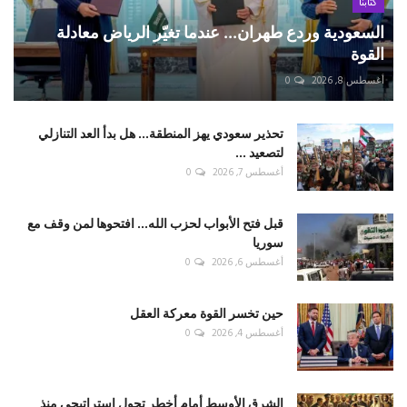
كتّابنا
السعودية وردع طهران... عندما تغيّر الرياض معادلة
القوة
أغسطس 8, 2026
0
تحذير سعودي يهز المنطقة... هل بدأ العد التنازلي
لتصعيد ...
أغسطس 7, 2026
0
قبل فتح الأبواب لحزب الله... افتحوها لمن وقف مع
سوريا
أغسطس 6, 2026
0
حين تخسر القوة معركة العقل
أغسطس 4, 2026
0
الشرق الأوسط أمام أخطر تحول استراتيجي منذ