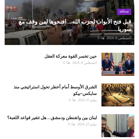
صحافة
قبل فتح الأبواب لحزب الله... افتحوها لمن وقف مع
سوريا
أغسطس 6, 2026
0
حين تخسر القوة معركة العقل
أغسطس 4, 2026
0
الشرق الأوسط أمام أخطر تحول استراتيجي منذ
سايكس–بيكو
يوليو 31, 2026
0
لبنان بين واشنطن ودمشق... هل تتغير قواعد اللعبة؟
يوليو 25, 2026
0