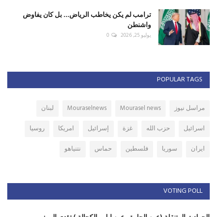
ترامب لم يكن يخاطب الرياض... بل كان يفاوض
واشنطن
يوليو 25, 2026
0
POPULAR TAGS
مراسل نيوز
Mourasel news
Mouraselnews
لبنان
اسرائيل
حزب الله
غزة
إسرائيل
امريكا
روسيا
ايران
سوريا
فلسطين
حماس
نتنياهو
VOTING POLL
الحوادث المتنقلة (عين الحلوة ، عين ابل ، الكحالة ) تؤدي الى :