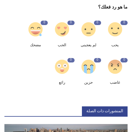
ما هو رد فعلك؟
0
0
0
0
يحب
لم يعجبنى
الحب
مضحك
0
0
0
غاضب
حزين
رائع
المنشورات ذات الصلة