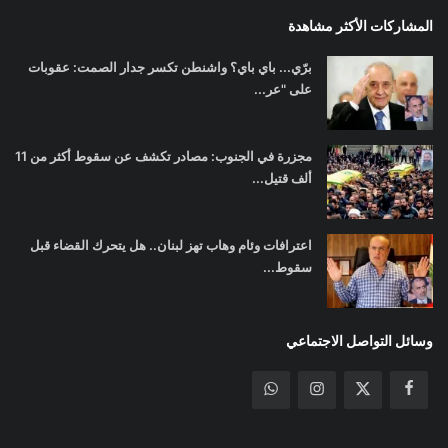
المشاركات الأكثر مشاهدة
برّي... باي باي؟ واشنطن تكسر جدار الصمت: عقوبات
على "عر...
مجزرة في الجنوب: مصادر تكشف عن سقوط أكثر من 11
ألف قتيل...
اعترافات وئام وهاب تهز لبنان.. هل يتحرك القضاء قبل
سقوط...
وسائل التواصل الاجتماعي