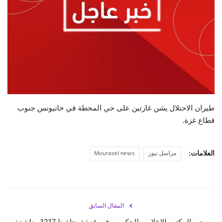
حياة
طيران الاحتلال يشن غارتين على حي المحطة في خانيونس جنوب
قطاع غزة.
العلامات:
مراسل نيوز
Mourasel news
المقال السابق
مدير المكتب الإعلامي الحكومي في غزة : ‏-تلقينا 1217 مناشدة