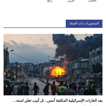
غاضب
حزين
رائع
المنشورات ذات الصلة
بعد الغارات الإسرائيلية المكثفة أمس.. تل أبيب تعلن استه...