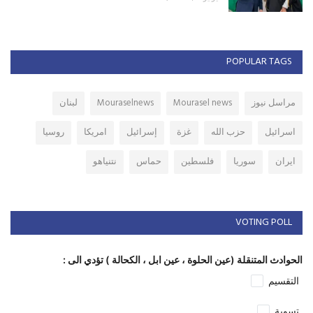
POPULAR TAGS
مراسل نيوز
Mourasel news
Mouraselnews
لبنان
اسرائيل
حزب الله
غزة
إسرائيل
امريكا
روسيا
ايران
سوريا
فلسطين
حماس
نتنياهو
VOTING POLL
الحوادث المتنقلة (عين الحلوة ، عين ابل ، الكحالة ) تؤدي الى :
التقسيم
تسوية