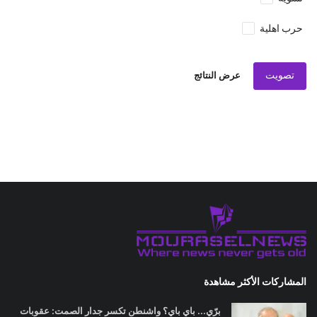
حرب اهلية
تصويت
عرض النتائج
المشاركات الأكثر مشاهدة
برّي... باي باي؟ واشنطن تكسر جدار الصمت: عقوبات