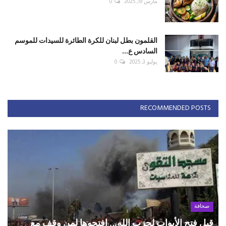
مارس 19, 2025
0
القلمون بطل لبنان للكرة الطائرة للسيدات للموسم
السادس ع...
يوليو 3, 2025
0
RECOMMENDED POSTS
صحافة
قبل فتح الأبواب لحزب الله... افتحوها لمن وقف مع