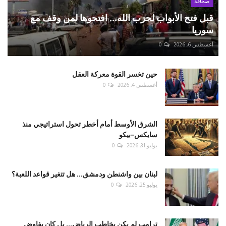
صحافة
قبل فتح الأبواب لحزب الله... افتحوها لمن وقف مع
سوريا
أغسطس 6, 2026
0
حين تخسر القوة معركة العقل
أغسطس 4, 2026
0
الشرق الأوسط أمام أخطر تحول استراتيجي منذ
سايكس–بيكو
يوليو 31, 2026
0
لبنان بين واشنطن ودمشق... هل تتغير قواعد اللعبة؟
يوليو 25, 2026
0
ترامب لم يكن يخاطب الرياض... بل كان يفاوض