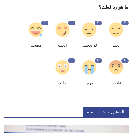
ما هو رد فعلك؟
0
0
0
0
يحب
لم يعجبنى
الحب
مضحك
0
0
0
غاضب
حزين
رائع
المنشورات ذات الصلة