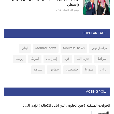
واشنطن
يوليو 25, 2026
0
POPULAR TAGS
مراسل نيوز
Mourasel news
Mouraselnews
لبنان
اسرائيل
حزب الله
غزة
إسرائيل
امريكا
روسيا
ايران
سوريا
فلسطين
حماس
نتنياهو
VOTING POLL
الحوادث المتنقلة (عين الحلوة ، عين ابل ، الكحالة ) تؤدي الى :
التقسيم