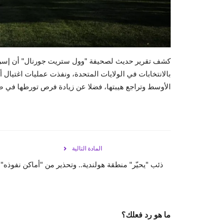
كشف تقرير حديث لصحيفة "وول ستريت جورنال" أن إسرائ
بالانتخابات في الولايات المتحدة، ونفذت عمليات اغتيا
الأوسط وتراجع هيبتها، فضلا عن زيادة فرص تورطها في 
المادة التالية
ذئب "يحيّر" منطقة هولندية.. وتحذير من "أماكن نفوذه"
ما هو رد فعلك؟