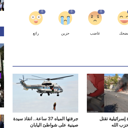
0
0
0
ضحك
غاضب
حزين
رائع
ق
و
أغ
 إسرائيلية تقتل
جرفتها المياه 37 ساعة.. انقاذ سيدة
زب الله
صينية على شواطئ اليابان