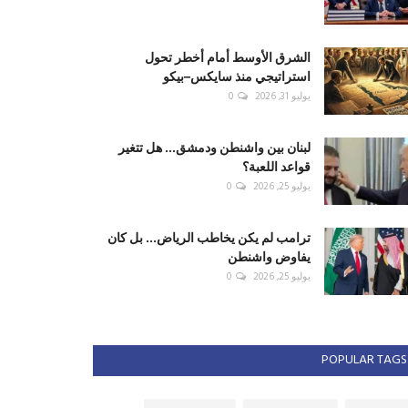
الشرق الأوسط أمام أخطر تحول
استراتيجي منذ سايكس–بيكو
يوليو 31, 2026
0
لبنان بين واشنطن ودمشق... هل تتغير
قواعد اللعبة؟
يوليو 25, 2026
0
ترامب لم يكن يخاطب الرياض... بل كان
يفاوض واشنطن
يوليو 25, 2026
0
POPULAR TAGS