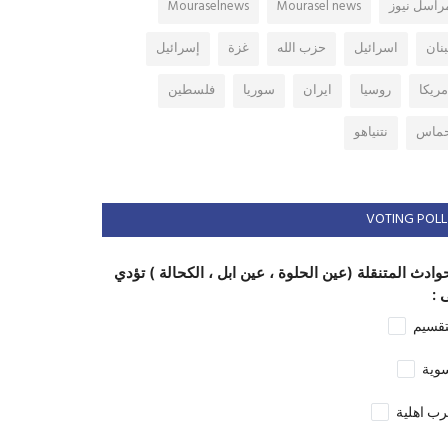
راسل نيوز
Mourasel news
Mouraselnews
بنان
اسرائيل
حزب الله
غزة
إسرائيل
مريكا
روسيا
ايران
سوريا
فلسطين
ماس
نتنياهو
VOTING POLL
وادث المتنقلة (عين الحلوة ، عين ابل ، الكحالة ) تؤدي
 :
تقسيم
وية
ب اهلية