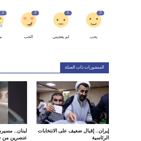
0
0
0
0
يحب
لم يعجبنى
الحب
م
المنشورات ذات الصلة
إيران.. إقبال ضعيف على الانتخابات
لبنان.. مسيرة
الرئاسية
عنصرين من ح