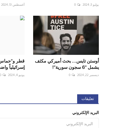
يوليو 5, 2024
0
أغسطس 13, 2024
أوستن تايس... بحث أميركي مكثف
قطر و"حماس" 
يشمل "6 سجون سورية"!
إسرائيلياً واضح
ديسمبر 22, 2024
0
يونيو 4, 2024
0
تعليقات
البريد الإلكتروني