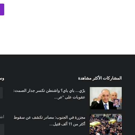
المشاركات الأكثر مشاهدة
وسا
برّي... باي باي؟ واشنطن تكسر جدار الصمت:
عقوبات على "عر...
اشت
مجزرة في الجنوب: مصادر تكشف عن سقوط
أكثر من 11 ألف قتيل...