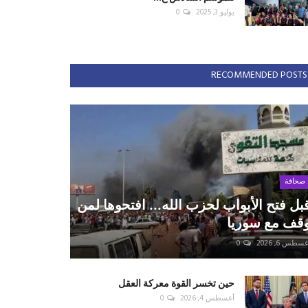
يوليو 3, 2025
0
RECOMMENDED POSTS
صحافة
بل فتح الأبواب لحزب الله... افتحوها لمن
قف مع سوريا
سطس 6, 2026
0
حين تخسر القوة معركة العقل
أغسطس 4, 2026
0