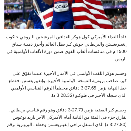
حياة
فاجأ العداء الأميركي كول هوكر العداءين المرشحين النروجي جاكوب
إنغيبريغستن والبريطاني جوش كير بطل العالم وأحرز ذهبية سباق
1500 م في منافسات ألعاب القوى ضمن دورة الألعاب الأولمبية في
باريس.
وحسم هوكر اللقب الأولمبي في الأمتار الأخيرة عندما تفوّق على
كير، صاحب برونزية النسخة الأولمبية الأخيرة، وإنغيبريغستن، فقطع
خط النهاية بزمن 3:27.65 دقائق محطماً الرقم القياسي الأولمبي
الذي سجله الأخير في طوكيو (3:28.32 د).
وحسم كير الفضية بزمن 3:27.79 دقائق وهو رقم قياسي بريطاني،
بفارق جزء في المئة من الثانية أمام الأميركي الآخر ياريد نوغوس
(3:27.80 د) الذي استغل تراخي إنغيبريغستن وخطف البرونزية برقم