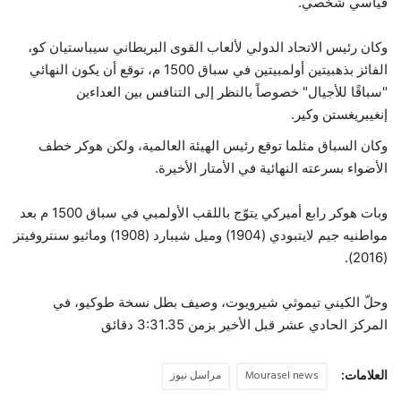
قياسي شخصي.
وكان رئيس الاتحاد الدولي لألعاب القوى البريطاني سيباستيان كو،
الفائز بذهبيتين أولمبيتين في سباق 1500 م، توقع أن يكون النهائي
"سباقًا للأجيال" خصوصاً بالنظر إلى التنافس بين العداءين
إنغيبريغستن وكير.
وكان السباق مثلما توقع رئيس الهيئة العالمية، ولكن هوكر خطف
الأضواء بسرعته النهائية في الأمتار الأخيرة.
وبات هوكر رابع أميركي يتوّج باللقب الأولمبي في سباق 1500 م بعد
مواطنيه جيم لايتبودي (1904) وميل شيبارد (1908) وماثيو سنتروفيتز
(2016).
وحلّ الكيني تيموثي شيرويوت، وصيف بطل نسخة طوكيو، في
المركز الحادي عشر قبل الأخير بزمن 3:31.35 دقائق
العلامات:
Mourasel news
مراسل نيوز