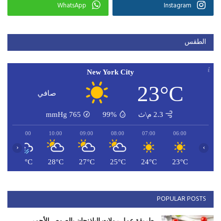
WhatsApp
Instagram
الطقس
New York City
23°C
صافي
2.3 م\ث
99%
765
mmHg
11:00
10:00
09:00
08:00
07:00
06:00
‹
›
C
29°C
28°C
27°C
25°C
24°C
23°C
POPULAR POSTS
طريقة عمل رولات الباذنجان بالصوص الأحمر