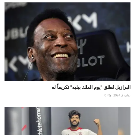
البرازيل تُطلق "يوم الملك بيليه" تكريماً له
يوليو 3, 2024
0