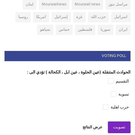
مراسل نيوز
Mourasel news
Mouraselnews
لبنان
اسرائيل
حزب الله
غزة
إسرائيل
امريكا
روسيا
ايران
سوريا
فلسطين
حماس
نتنياهو
VOTING POLL
الحوادث المتنقلة (عين الحلوة ، عين ابل ، الكحالة ) تؤدي الى :
التقسيم
تسوية
حرب اهلية
تصويت
عرض النتائج