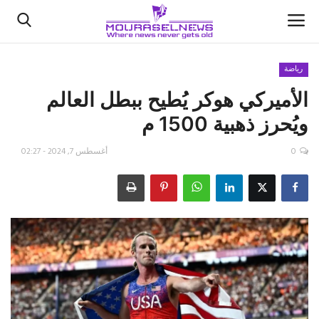
رياضة
الأميركي هوكر يُطيح ببطل العالم
الأخبار
ويُحرز ذهبية 1500 م
كتّابنا
0
أغسطس 7, 2024 - 02:27
السعودية
اقتصاد
علوم وتكنولوجيا
رياضة
فيديو